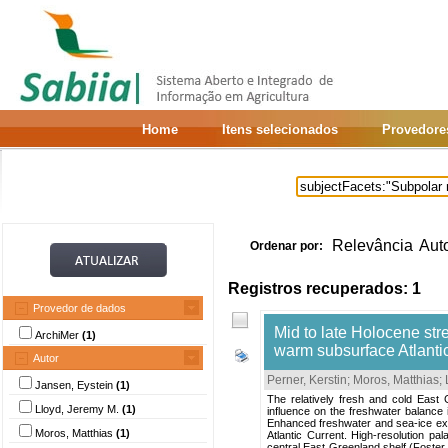
Home
Itens selecionados
Provedore
Relevância
Aut
Ordenar por:
Registros recuperados: 1
Provedor de dados
Mid to late Holocene str
ArchiMer
(1)
warm subsurface Atlanti
Autor
Perner, Kerstin
;
Moros, Matthias
;
Jansen, Eystein
(1)
The relatively fresh and cold East 
Lloyd, Jeremy M.
(1)
influence on the freshwater balance
Enhanced freshwater and sea-ice expa
Moros, Matthias
(1)
Atlantic Current. High-resolution p
central East Greenland shelf (Foster B