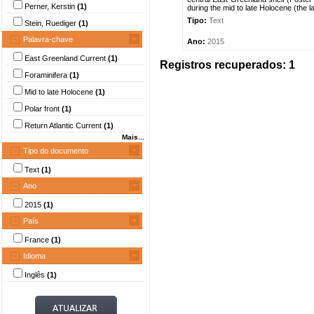
Perner, Kerstin
(1)
during the mid to late Holocene (the la
Tipo:
Text
Stein, Ruediger
(1)
Palavra-chave
Ano:
2015
East Greenland Current
(1)
Registros recuperados: 1
Foraminifera
(1)
Mid to late Holocene
(1)
Polar front
(1)
Return Atlantic Current
(1)
Mais...
Tipo do documento
Text
(1)
Ano
2015
(1)
País
France
(1)
Idioma
Inglês
(1)