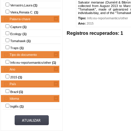
Salvator merianae (Duméril & Bibron
Verrastro,Laura
(1)
collected from August 2013 to March
"Tomahawk", made of galvanized 
Vieira,Renata C.
(1)
individuals/day, and of the "Tomahawk
Tipo:
Info:eu-repo/semantics/other
Palavra-chave
Ano:
2015
Capture
(1)
Registros recuperados: 1
Ecology
(1)
Tomahawk
(1)
Traps
(1)
Tipo do documento
Info:eu-repo/semantics/other
(1)
Ano
2015
(1)
País
Brazil
(1)
Idioma
Inglês
(1)