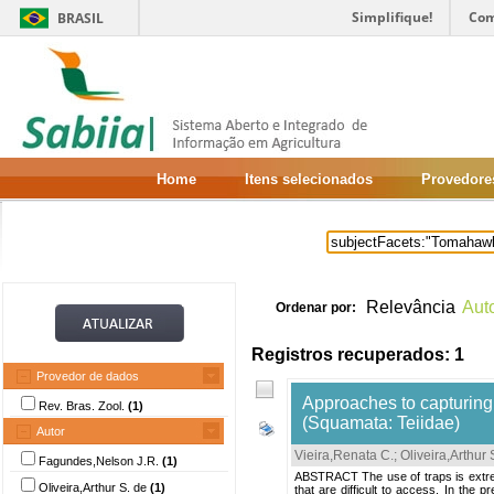
Simplifique!
Com
BRASIL
Home
Itens selecionados
Provedore
Relevância
Aut
Ordenar por:
Registros recuperados: 1
Provedor de dados
Approaches to capturing
Rev. Bras. Zool.
(1)
(Squamata: Teiidae)
Autor
Vieira,Renata C.
;
Oliveira,Arthur 
Fagundes,Nelson J.R.
(1)
ABSTRACT The use of traps is extreme
Oliveira,Arthur S. de
(1)
that are difficult to access. In th