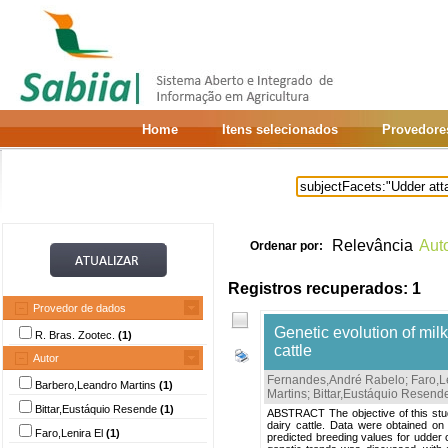
Home
Itens selecionados
Provedore
Relevância
Aut
Ordenar por:
Registros recuperados: 1
Provedor de dados
Genetic evolution of mil
R. Bras. Zootec.
(1)
cattle
Autor
Fernandes,André Rabelo
;
Faro,L
Barbero,Leandro Martins
(1)
Martins
;
Bittar,Eustáquio Resend
Bittar,Eustáquio Resende
(1)
ABSTRACT The objective of this stud
dairy cattle. Data were obtained on
Faro,Lenira El
(1)
predicted breeding values for udder 