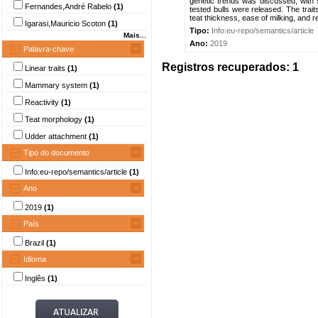
genetic trends was discussed, with s
Fernandes,André Rabelo
(1)
tested bulls were released. The trait
teat thickness, ease of milking, and rea
Igarasi,Mauricio Scoton
(1)
Tipo:
Info:eu-repo/semantics/article
Mais...
Ano:
2019
Palavra-chave
Registros recuperados: 1
Linear traits
(1)
Mammary system
(1)
Reactivity
(1)
Teat morphology
(1)
Udder attachment
(1)
Tipo do documento
Info:eu-repo/semantics/article
(1)
Ano
2019
(1)
País
Brazil
(1)
Idioma
Inglês
(1)