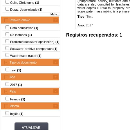
(temperature, salinity, nutrients an
Colin, Christophe
(1)
data are also compiled for leachates
water depths ≥ 1500 m, property-prop
Dutay, Jean-claude
(1)
scale water mass mixing is a primary 
Mais...
Tipo:
Text
Palavra-chave
Ano:
2017
Data compilation
(1)
Registros recuperados: 1
Nd isotopes
(1)
Predicted seawater epsilon(Nd)
(1)
Seawater-archive comparison
(1)
Water mass tracer
(1)
Tipo do documento
Text
(1)
Ano
2017
(1)
País
France
(1)
Idioma
Inglês
(1)