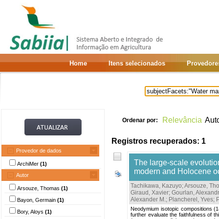
Home
Itens selecionados
Provedore
Relevância
Aut
Ordenar por:
Registros recuperados: 1
Provedor de dados
The large-scale evolutio
ArchiMer
(1)
modern and Holocene oc
Autor
Tachikawa, Kazuyo
;
Arsouze, Th
Arsouze, Thomas
(1)
Giraud, Xavier
;
Gourlan, Alexandr
Alexander M.
;
Plancherel, Yves
;
Bayon, Germain
(1)
Neodymium isotopic compositions (1
Bory, Aloys
(1)
further evaluate the faithfulness of