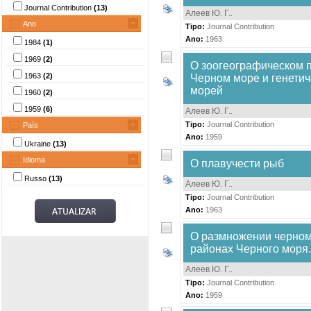
Journal Contribution
(13)
Алеев Ю. Г.
.
Ano
Tipo:
Journal Contribution
Ano:
1963
1984
(1)
1969
(2)
О зоогеографическом пол
1963
(2)
Черном море и генетич
морей
1960
(2)
1959
(6)
Алеев Ю. Г.
.
Tipo:
Journal Contribution
País
Ano:
1959
Ukraine
(13)
Idioma
О плавучести рыб
Russo
(13)
Алеев Ю. Г.
.
Tipo:
Journal Contribution
Ano:
1963
О размножении черном
районах Черного моря.
Алеев Ю. Г.
.
Tipo:
Journal Contribution
Ano:
1959