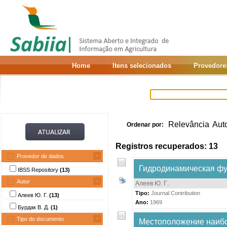
Home
Itens selecionados
Provedore
Relevância
Aut
Ordenar por:
Registros recuperados: 13
Provedor de dados
Гидродинамическая фу
IBSS Repository
(13)
Autor
Алеев Ю. Г.
.
Tipo:
Journal Contribution
Алеев Ю. Г.
(13)
Ano:
1969
Бурдак В. Д.
(1)
Tipo do documento
Местоположение наибо