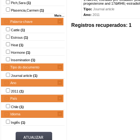
Pich,Sara
(1)
progesterone and 17&#946;-estradiol 
Tipo:
Journal article
Plasencia,Carmen
(1)
Ano:
2011
Mais...
Palavra-chave
Registros recuperados: 1
Cattle
(1)
Estrous
(1)
Heat
(1)
Hormone
(1)
Insemination
(1)
Tipo do documento
Journal article
(1)
Ano
2011
(1)
País
Chile
(1)
Idioma
Inglês
(1)