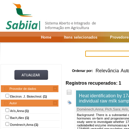
Home
Itens selecionados
Provedore
Relevância
Aut
Ordenar por:
Registros recuperados: 1
Provedor de dados
Heat identification by 1
Electron. J. Biotechnol.
(1)
individual raw milk sa
Autor
Domènech,Anna
;
Pich,Sara
;
Arís
Arís,Anna
(1)
Background: There is a substantial d
Bach,Alex
(1)
hormones on-farm and progesterone le
study were to investigate whether 17
Domènech,Anna
(1)
radiolabelled enzyme immunoassay kit 
17&#946;-estradiol pre-ovulation peak