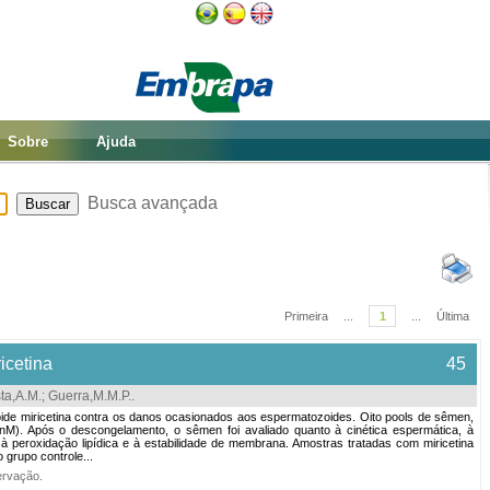
Sobre
Ajuda
Busca avançada
Primeira
...
1
...
Última
icetina
45
sta,A.M.
;
Guerra,M.M.P.
.
oide miricetina contra os danos ocasionados aos espermatozoides. Oito pools de sêmen,
0nM). Após o descongelamento, o sêmen foi avaliado quanto à cinética espermática, à
à peroxidação lipídica e à estabilidade de membrana. Amostras tratadas com miricetina
grupo controle...
ervação
.