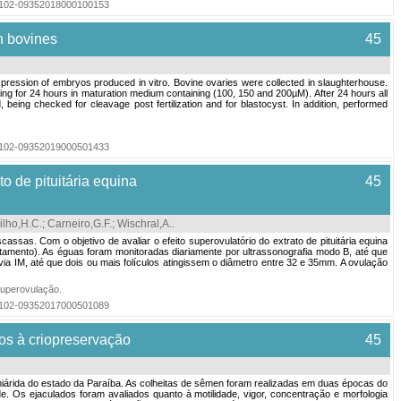
=S0102-09352018000100153
n bovines
45
pression of embryos produced in vitro. Bovine ovaries were collected in slaughterhouse.
ing for 24 hours in maturation medium containing (100, 150 and 200µM). After 24 hours all
ing checked for cleavage post fertilization and for blastocyst. In addition, performed
=S0102-09352019000501433
o de pituitária equina
45
lho,H.C.
;
Carneiro,G.F.
;
Wischral,A.
.
sas. Com o objetivo de avaliar o efeito superovulatório do extrato de pituitária equina
tratamento). As éguas foram monitoradas diariamente por ultrassonografia modo B, até que
ia IM, até que dois ou mais folículos atingissem o diâmetro entre 32 e 35mm. A ovulação
uperovulação
.
=S0102-09352017000501089
os à criopreservação
45
emiárida do estado da Paraíba. As colheitas de sêmen foram realizadas em duas épocas do
de. Os ejaculados foram avaliados quanto à motilidade, vigor, concentração e morfologia