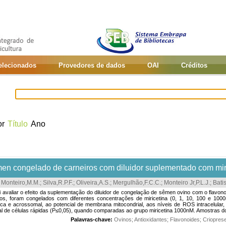
selecionados
Provedores de dados
OAI
Créditos
or
Título
Ano
êmen congelado de carneiros com diluidor suplementado com mir
;
Monteiro,M.M.
;
Silva,R.P.F.
;
Oliveira,A.S.
;
Mergulhão,F.C.C.
;
Monteiro Jr,P.L.J.
;
Bati
avaliar o efeito da suplementação do diluidor de congelação de sêmen ovino com o flavon
nos, foram congelados com diferentes concentrações de miricetina (0, 1, 10, 100 e 100
a e acrossomal, ao potencial de membrana mitocondrial, aos níveis de ROS intracelular, 
de células rápidas (P≤0,05), quando comparadas ao grupo miricetina 1000nM. Amostras do 
Palavras-chave:
Ovinos
;
Antioxidantes
;
Flavonoides
;
Criopres