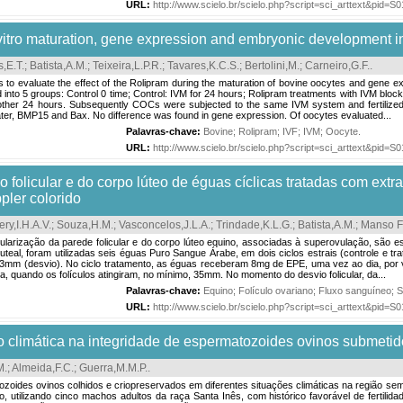
URL:
http://www.scielo.br/scielo.php?script=sci_arttext&pid
 vitro maturation, gene expression and embryonic development i
,E.T.
;
Batista,A.M.
;
Teixeira,L.P.R.
;
Tavares,K.C.S.
;
Bertolini,M.
;
Carneiro,G.F.
.
o evaluate the effect of the Rolipram during the maturation of bovine oocytes and gene ex
nto 5 groups: Control 0 time; Control: IVM for 24 hours; Rolipram treatments with IVM block
ther 24 hours. Subsequently COCs were subjected to the same IVM system and fertilized, be
ater, BMP15 and Bax. No difference was found in gene expression. Of oocytes evaluated...
Palavras-chave:
Bovine
;
Rolipram
;
IVF
;
IVM
;
Oocyte
.
URL:
http://www.scielo.br/scielo.php?script=sci_arttext&pid
 folicular e do corpo lúteo de éguas cíclicas tratadas com extrat
pler colorido
ery,I.H.A.V.
;
Souza,H.M.
;
Vasconcelos,J.L.A.
;
Trindade,K.L.G.
;
Batista,A.M.
;
Manso Fi
ização da parede folicular e do corpo lúteo equino, associadas à superovulação, são escas
 luteal, foram utilizadas seis éguas Puro Sangue Árabe, em dois ciclos estrais (controle e 
 23mm (desvio). No ciclo tratamento, as éguas receberam 8mg de EPE, uma vez ao dia, por v
na, quando os folículos atingiram, no mínimo, 35mm. No momento do desvio folicular, da...
Palavras-chave:
Equino
;
Folículo ovariano
;
Fluxo sanguíneo
;
S
URL:
http://www.scielo.br/scielo.php?script=sci_arttext&pid
ão climática na integridade de espermatozoides ovinos submetid
M.
;
Almeida,F.C.
;
Guerra,M.M.P.
.
tozoides ovinos colhidos e criopreservados em diferentes situações climáticas na região s
 utilizando cinco machos adultos da raça Santa Inês, com histórico favorável de fertilida