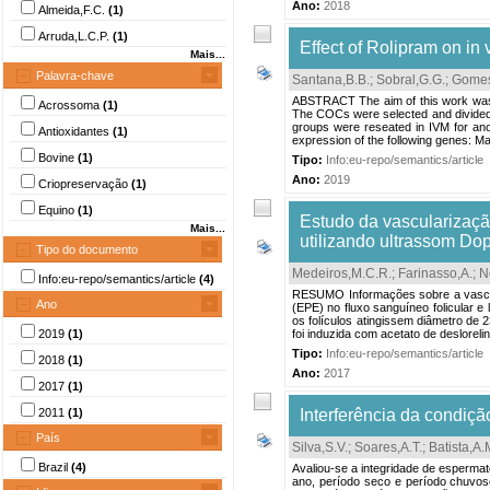
Ano:
2018
Almeida,F.C.
(1)
Arruda,L.C.P.
(1)
Effect of Rolipram on in
Mais...
Palavra-chave
Santana,B.B.
;
Sobral,G.G.
;
Gomes
ABSTRACT The aim of this work was t
Acrossoma
(1)
The COCs were selected and divided i
groups were reseated in IVM for ano
Antioxidantes
(1)
expression of the following genes: M
Bovine
(1)
Tipo:
Info:eu-repo/semantics/article
Ano:
2019
Criopreservação
(1)
Equino
(1)
Estudo da vascularização
Mais...
utilizando ultrassom Dop
Tipo do documento
Medeiros,M.C.R.
;
Farinasso,A.
;
N
Info:eu-repo/semantics/article
(4)
RESUMO Informações sobre a vascular
Ano
(EPE) no fluxo sanguíneo folicular e
os folículos atingissem diâmetro de
2019
(1)
foi induzida com acetato de desloreli
Tipo:
Info:eu-repo/semantics/article
2018
(1)
Ano:
2017
2017
(1)
2011
(1)
Interferência da condiç
País
Silva,S.V.
;
Soares,A.T.
;
Batista,A.
Brazil
(4)
Avaliou-se a integridade de esperma
ano, período seco e período chuvoso,