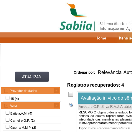
Home
Itens 
Relevância
Aut
Ordenar por:
Registros recuperados: 4
Provedor de dados
Avaliação in vitro do s
45
(4)
Autor
Arruda,L.C.P.
;
Silva,R.A.J. Araújo
RESUMO O objetivo deste estudo foi 
Batista,A.M.
(4)
obtidos de quatro reprodutores ovi
integridade das membranas plasmátic
Carneiro,G.F.
(2)
10nM apresentaram menor percentual 
Guerra,M.M.P.
(2)
Tipo:
Info:eu-repo/semantics/article