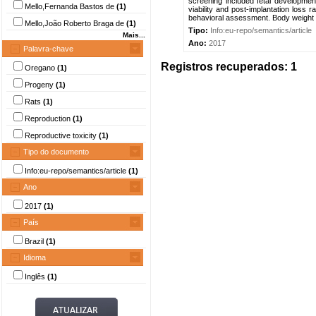
screening included fetal developmen
Mello,Fernanda Bastos de
(1)
viability and post-implantation loss
behavioral assessment. Body weight o
Mello,João Roberto Braga de
(1)
Tipo:
Info:eu-repo/semantics/article
Mais...
Ano:
2017
Palavra-chave
Registros recuperados: 1
Oregano
(1)
Progeny
(1)
Rats
(1)
Reproduction
(1)
Reproductive toxicity
(1)
Tipo do documento
Info:eu-repo/semantics/article
(1)
Ano
2017
(1)
País
Brazil
(1)
Idioma
Inglês
(1)