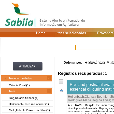
Home
Itens selecionados
Provedore
Relevância
Aut
Ordenar por:
Registros recuperados: 1
Provedor de dados
Pre- and postnatal evalu
Ciência Rural
(1)
essential oil during mati
Autor
Hollenbach,Clarissa Boemler
;
St
Bing,Rafaela Scheer
(1)
Rodrigues,Maria Regina Alves
;
M
Hollenbach,Clarissa Boemler
(1)
ABSTRACT: Despite the increasing 
development of animals offspring expos
Mello,Fabíola Peixoto da Silva
(1)
rats were exposed to different doses 