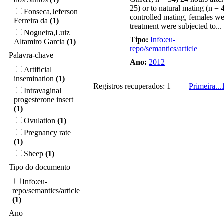
25) or to natural mating (n = 
Fonseca,Jeferson
controlled mating, females we
Ferreira da
(1)
treatment were subjected to...
Nogueira,Luiz
Tipo:
Info:eu-
Altamiro Garcia
(1)
repo/semantics/article
Palavra-chave
Ano:
2012
Artificial
insemination
(1)
Registros recuperados: 1
Primeira
...
Intravaginal
progesterone insert
(1)
Ovulation
(1)
Pregnancy rate
(1)
Sheep
(1)
Tipo do documento
Info:eu-
repo/semantics/article
(1)
Ano