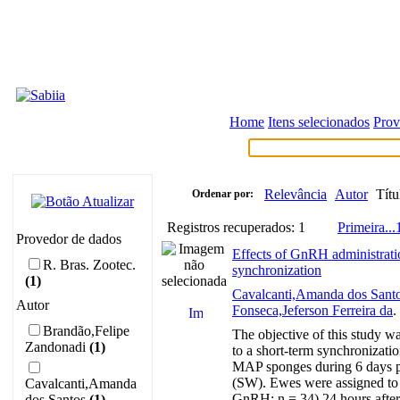
Home
Itens selecionados
Prov
Relevância
Autor
Títu
Ordenar por:
Registros recuperados: 1
Primeira
...
Provedor de dados
Effects of GnRH administratio
R. Bras. Zootec.
synchronization
(1)
Cavalcanti,Amanda dos Sant
Autor
Fonseca,Jeferson Ferreira da
.
Brandão,Felipe
The objective of this study w
Zandonadi
(1)
to a short-term synchronizati
MAP sponges during 6 days p
(SW). Ewes were assigned to 
Cavalcanti,Amanda
GnRH; n = 34) 24 hours after
dos Santos
(1)