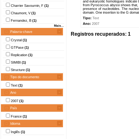
and eukaryotic homologues indicate t
from Pyrococcus abyssi shows that, 
Charrier Savournin, F
(1)
presence of nucleotides. The nucleoti
domain. One insertion to the G domain 
Chaumont, V
(1)
Tipo:
Text
Fernandez, B
(1)
Ano:
2007
Mais...
Palavra-chave
Registros recuperados: 1
Crystal
(1)
GTPase
(1)
Replication
(1)
SIMIBI
(1)
Structure
(1)
Tipo do documento
Text
(1)
Ano
2007
(1)
País
France
(1)
Idioma
Inglês
(1)