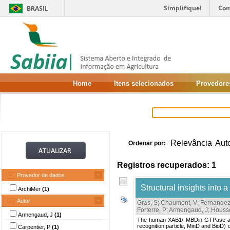
Simplifique!
Com
BRASIL
Home
Itens selecionados
Provedore
Relevância
Aut
Ordenar por:
Registros recuperados: 1
Provedor de dados
Structural insights into
ArchiMer
(1)
Autor
Gras, S
;
Chaumont, V
;
Fernandez
Forterre, P
;
Armengaud, J
;
Housse
Armengaud, J
(1)
The human XAB1/ MBDin GTPase and it
recognition particle, MinD and BioD) 
Carpentier, P
(1)