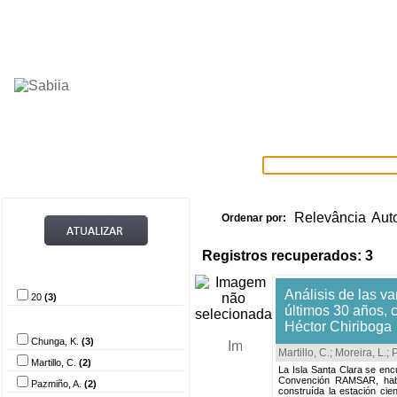
Home
Itens selecionados
Provedore
Relevância
Aut
Ordenar por:
Registros recuperados: 3
Provedor de dados
Análisis de las va
20
(3)
últimos 30 años, 
Autor
Héctor Chiriboga
Chunga, K.
(3)
Martillo, C.
;
Moreira, L.
;
P
Martillo, C.
(2)
La Isla Santa Clara se enc
Convención RAMSAR, habi
Pazmiño, A.
(2)
construída la estación ci