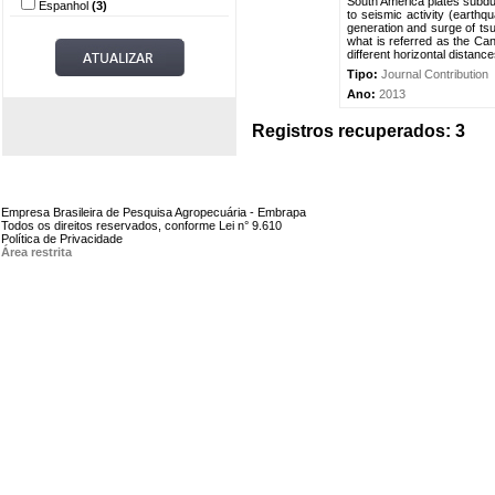
South America plates subdu
Espanhol
(3)
to seismic activity (earth
generation and surge of tsu
what is referred as the Can
different horizontal distanc
Tipo:
Journal Contribution
Ano:
2013
Registros recuperados: 3
Empresa Brasileira de Pesquisa Agropecuária - Embrapa
Todos os direitos reservados, conforme Lei n° 9.610
Política de Privacidade
Área restrita