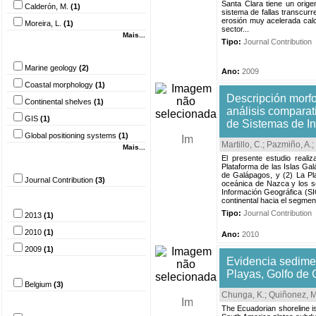
Santa Clara tiene un orig
Calderón, M.
(1)
sistema de fallas transcur
erosión muy acelerada calc
Moreira, L.
(1)
sector...
Mais...
Tipo:
Journal Contribution
Palavra-chave
Marine geology
(2)
Ano:
2009
Coastal morphology
(1)
Descripción morfo
Continental shelves
(1)
análisis comparati
GIS
(1)
de Sistemas de I
Global positioning systems
(1)
Martillo, C.
;
Pazmiño, A.
;
Mais...
El presente estudio realiz
Tipo do documento
Plataforma de las Islas Ga
de Galápagos, y (2) La Pla
Journal Contribution
(3)
oceánica de Nazca y los s
Información Geográfica (SI
Ano
continental hacia el segment
Tipo:
Journal Contribution
2013
(1)
2010
(1)
Ano:
2010
2009
(1)
Evidencia sediment
País
Playas, Golfo de 
Belgium
(3)
Chunga, K.
;
Quiñonez, M
Idioma
The Ecuadorian shoreline is