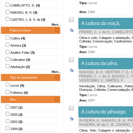
Tipo:
Livros
CAMELATTO, D.
(4)
Ano:
1994
NAKASU, B. H.
(4)
CASTRO, L. A. S. de
(3)
A cultura da maçã.
Mais...
Palavra-chave
FREIRE, C. J. da S.
;
CAMELATTO,
Clima e solo; Calagem e adubação; P
Cultivo
(4)
Colheita; Conservação; Coeficientes
Ameixa
(3)
Tipo:
Livros
Ano:
1994
Análise Foliar
(3)
Cultivation
(3)
A cultura da pêra.
Adubação
(2)
Mais...
NAKASU, B. H.
;
HERTER, F. G.
;
C
FREIRE, C. J. da S.
;
BASSO, C.
;
Tipo do documento
VERÍSSIMO, V.
;
SIMÕES, F.
.
Livros
(5)
Introdução; Clima; Cultivares; Pol
Doenças; Colheita; Comercialiação; 
Folhetos
(4)
Tipo:
Livros
Ano
Ano:
2007
2007
(1)
A cultura do pêssego.
2005
(3)
RASEIRA, A.
;
NAKASU, B. H.
;
FRE
2002
(2)
RASEIRA, M. do C. B.
;
OSÓRIO, V
1994
(2)
Clima; Solo; Calagem e adubação; C