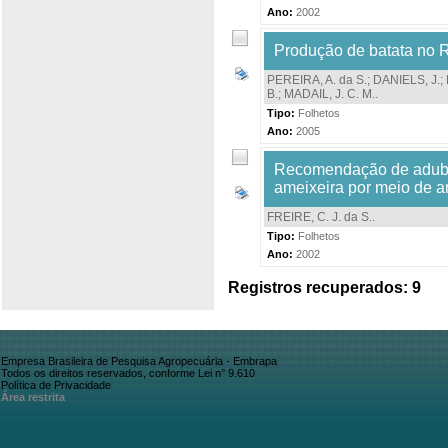
Ano:
2002
Produção de batata no R
PEREIRA, A. da S.
;
DANIELS, J.
;
B.
;
MADAIL, J. C. M.
.
Tipo:
Folhetos
Ano:
2005
Recomendação de adubaç
ameixeira por meio de aná
FREIRE, C. J. da S.
.
Tipo:
Folhetos
Ano:
2002
Registros recuperados: 9
Empresa Brasileira de Pesquisa Agropecuária - Embrapa
Todos os direitos reservados, conforme Lei n° 9.610
Política de Privacidade
Área restrita