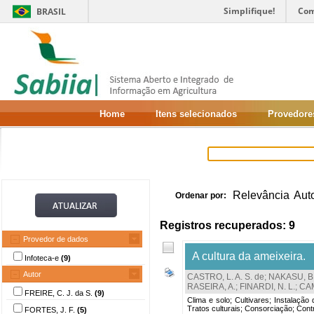
Simplifique!
Com
BRASIL
Home
Itens selecionados
Provedore
Relevância
Aut
Ordenar por:
Registros recuperados: 9
Provedor de dados
A cultura da ameixeira.
Infoteca-e
(9)
Autor
CASTRO, L. A. S. de
;
NAKASU, B.
RASEIRA, A.
;
FINARDI, N. L.
;
CAM
FREIRE, C. J. da S.
(9)
Clima e solo; Cultivares; Instalaçã
Tratos culturais; Consorciação; Con
FORTES, J. F.
(5)