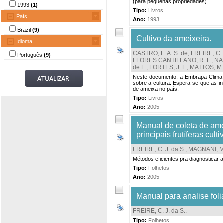
(para pequenas propriedades).
1993
(1)
Tipo:
Livros
País
Ano:
1993
Brazil
(9)
Cultivo da ameixeira.
Idioma
CASTRO, L. A. S. de
;
FREIRE, C. 
Português
(9)
FLORES CANTILLANO, R. F.
;
NA
de L.
;
FORTES, J. F.
;
MATTOS, M. 
Neste documento, a Embrapa Clima 
sobre a cultura. Espera-se que as i
de ameixa no país.
Tipo:
Livros
Ano:
2005
Manual de coleta de amos
principais frutíferas cu
FREIRE, C. J. da S.
;
MAGNANI, M
Métodos eficientes pra diagnosticar
Tipo:
Folhetos
Ano:
2005
Manual para analise foli
FREIRE, C. J. da S.
.
Tipo:
Folhetos