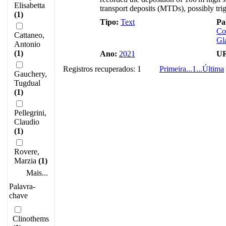
Elisabetta
transport deposits (MTDs), possibly trig
(1)
Tipo:
Text
Pa
Co
Cattaneo,
Gla
Antonio
(1)
Ano:
2021
U
Registros recuperados: 1
Primeira
...
1
...
Última
Gauchery,
Tugdual
(1)
Pellegrini,
Claudio
(1)
Rovere,
Marzia
(1)
Mais...
Palavra-
chave
Clinothems