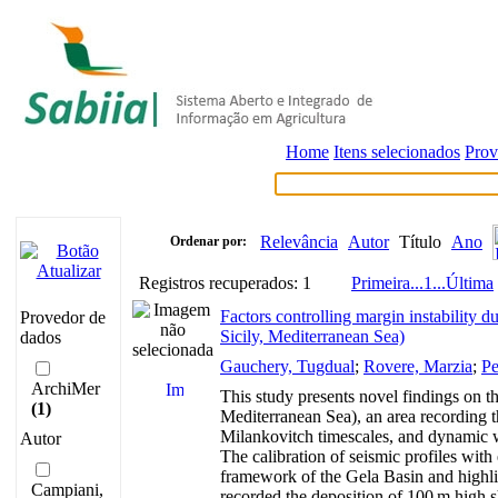
Home
Itens selecionados
Prov
Relevância
Autor
Título
Ano
Ordenar por:
Registros recuperados: 1
Primeira
...
1
...
Última
Factors controlling margin instability d
Provedor de
Sicily, Mediterranean Sea)
dados
Gauchery, Tugdual
;
Rovere, Marzia
;
Pe
ArchiMer
This study presents novel findings on th
(1)
Mediterranean Sea), an area recording t
Milankovitch timescales, and dynamic 
Autor
The calibration of seismic profiles with
framework of the Gela Basin and highli
Campiani,
recorded the deposition of 100 m high 