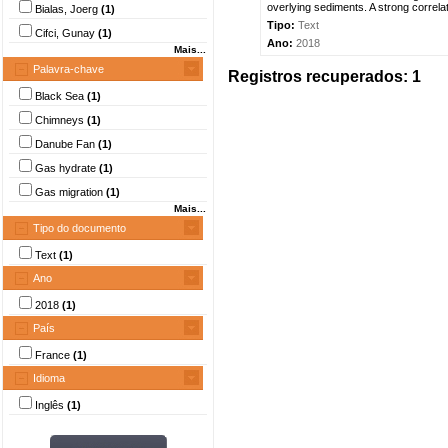
overlying sediments. A strong correlat
Bialas, Joerg
(1)
Tipo:
Text
Cifci, Gunay
(1)
Ano:
2018
Mais...
Palavra-chave
Registros recuperados: 1
Black Sea
(1)
Chimneys
(1)
Danube Fan
(1)
Gas hydrate
(1)
Gas migration
(1)
Mais...
Tipo do documento
Text
(1)
Ano
2018
(1)
País
France
(1)
Idioma
Inglês
(1)