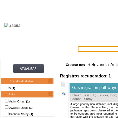
Home
Itens selecionados
Provedore
Relevância
Aut
Ordenar por:
Registros recuperados: 1
Provedor de dados
Gas migration pathways 
5
(1)
Autor
Hillman, Jess I. T.
;
Klaucke, Ingo
;
Badhani, Shray
.
Atgin, Orhan
(1)
A large geophysical dataset, includi
Canyon in the Danube Fan, northwes
Awwiller, David
(1)
pathways, gas vents observed at the s
to be concentrated near submarine s
Badhani, Shray
(1)
correlate with the location of gas 