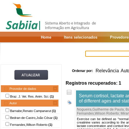
Home
Itens selecionados
Provedore
Relevância
Aut
Ordenar por:
Registros recuperados: 1
Provedor de dados
Serum cortisol, lactate a
Braz. J. Vet. Res. Anim. Sci.
(1)
of different ages and stat
Autor
Nogueira,Guilherme de Paula
;
B
Barnabe,Renato Campanarut
(1)
Fernandes,Wilson Roberto
;
Mira
Bedran-de-Castro,João César
(1)
Exercise can be defined as "normal s
creatinine varies according to the a
Fernandes,Wilson Roberto
(1)
lactate concentration and cortisol le