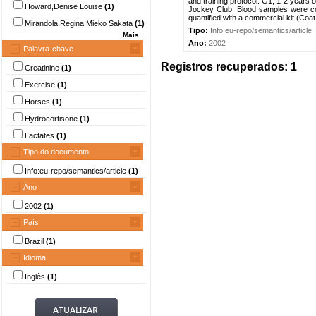
and training protocol: G1, 1-2 years 
Howard,Denise Louise
(1)
Jockey Club. Blood samples were col
quantified with a commercial kit (Coa
Mirandola,Regina Mieko Sakata
(1)
Tipo:
Info:eu-repo/semantics/article
Mais...
Ano:
2002
Palavra-chave
Registros recuperados: 1
Creatinine
(1)
Exercise
(1)
Horses
(1)
Hydrocortisone
(1)
Lactates
(1)
Tipo do documento
Info:eu-repo/semantics/article
(1)
Ano
2002
(1)
País
Brazil
(1)
Idioma
Inglês
(1)