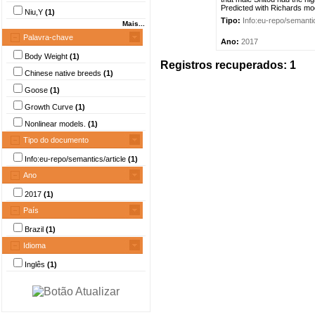
Predicted with Richards mod
Niu,Y
(1)
Tipo:
Info:eu-repo/semantic
Mais...
Palavra-chave
Ano:
2017
Body Weight
(1)
Registros recuperados: 1
Chinese native breeds
(1)
Goose
(1)
Growth Curve
(1)
Nonlinear models.
(1)
Tipo do documento
Info:eu-repo/semantics/article
(1)
Ano
2017
(1)
País
Brazil
(1)
Idioma
Inglês
(1)