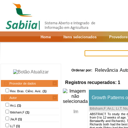
Home
Itens selecionados
Provedore
Relevância
Aut
Ordenar por:
Registros recuperados: 1
Provedor de dados
Rev. Bras. Ciênc. Avic.
(1)
Growth Patterns 
Autor
An,L
(1)
Ibtisham,F
;
An,L
;
Li,T
;
Ni
Ibtisham,F
(1)
ABSTRACT To study the de
from 0 to 12 weeks of age.
Jia,R
(1)
Bertalanffy and Richards). 
Richards both had the best 
Li,T
(1)
that male Shitou had the hi