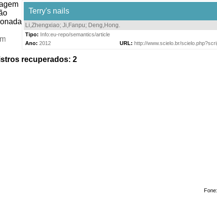
Terry's nails
Li,Zhengxiao
;
Ji,Fanpu
;
Deng,Hong
.
Tipo:
Info:eu-repo/semantics/article
Ano:
2012
URL:
http://www.scielo.br/scielo.php?s
stros recuperados: 2
Fone: