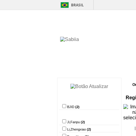
BRASIL
Home
Itens 
O
Regi
Provedor de dados
BJID
(2)
Autor
Ji,Fanpu
(2)
Li,Zhengxiao
(2)