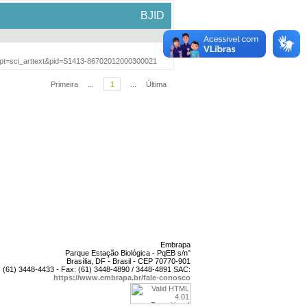
BJID
cript=sci_arttext&pid=S1413-86702012000300021
Primeira
...
1
...
Última
Embrapa
Parque Estação Biológica - PqEB s/n°
Brasília, DF - Brasil - CEP 70770-901
 (61) 3448-4433 - Fax: (61) 3448-4890 / 3448-4891 SAC:
https://www.embrapa.br/fale-conosco