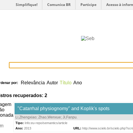
Simplifique!
Comunica BR
Participe
Acesso à infor
selecionados
Provedores de dados
OAI
Créditos
Relevância
Autor
Título
Ano
rdenar por:
stros recuperados: 2
"Catarrhal physiognomy" and Koplik's spots
Li,Zhengxiao
;
Zhao,Wenxue
;
Ji,Fanpu
.
Tipo:
Info:eu-repo/semantics/article
Ano:
2013
URL:
http://www.scielo.br/scielo.php?s