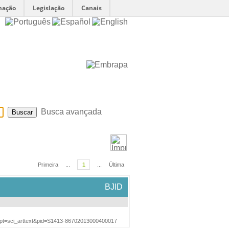
mação
Legislação
Canais
Sobre
Ajuda
Busca avançada
Primeira
...
1
...
Última
BJID
cript=sci_arttext&pid=S1413-86702013000400017