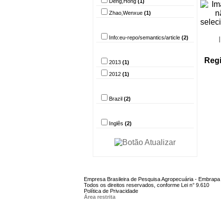
Deng,Hong
(1)
Zhao,Wenxue
(1)
Tipo do documento
Info:eu-repo/semantics/article
(2)
Ano
Regi
2013
(1)
2012
(1)
País
Brazil
(2)
Idioma
Inglês
(2)
Empresa Brasileira de Pesquisa Agropecuária - Embrapa
Todos os direitos reservados, conforme Lei n° 9.610
Política de Privacidade
Área restrita