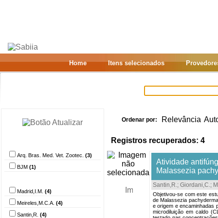
Home
Itens selecionados
Provedore
Relevância
Aut
Ordenar por:
Registros recuperados: 4
Provedor de dados
Arq. Bras. Med. Vet. Zootec.
(3)
Atividade antifún
BJM
(1)
Malassezia pachy
Autor
Santin,R.
;
Giordani,C.
;
M
Madrid,I.M.
(4)
Objetivou-se com este estud
de Malassezia pachydermati
Meireles,M.C.A.
(4)
e origem e encaminhadas par
microdiluição em caldo (C
Santin,R.
(4)
testado nas concentrações