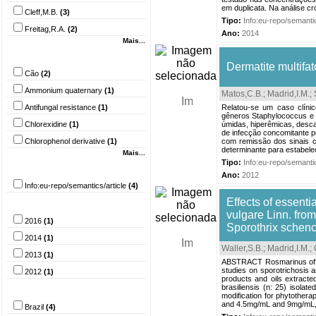
em duplicata. Na análise cr
Cleff,M.B.
(3)
Tipo:
Info:eu-repo/semantic
Freitag,R.A.
(2)
Ano:
2014
Mais...
Palavra-chave
Dermatite multifa
Cão
(2)
Ammonium quaternary
(1)
Matos,C.B.
;
Madrid,I.M.
;
Antifungal resistance
(1)
Relatou-se um caso clínic
gêneros Staphylococcus e 
Chlorexidine
(1)
úmidas, hiperêmicas, desca
de infecção concomitante por
Chlorophenol derivative
(1)
com remissão dos sinais cl
determinante para estabele
Mais...
Tipo:
Info:eu-repo/semantic
Tipo do documento
Ano:
2012
Info:eu-repo/semantics/article
(4)
Effects of essenti
Ano
vulgare Linn. from
2016
(1)
Sporothrix schenc
2014
(1)
Waller,S.B.
;
Madrid,I.M.
;
2013
(1)
ABSTRACT Rosmarinus offici
studies on sporotrichosis a
2012
(1)
products and oils extracte
brasiliensis (n: 25) isola
País
modification for phytothera
and 4.5mg/mL and 9mg/mL, 
Brazil
(4)