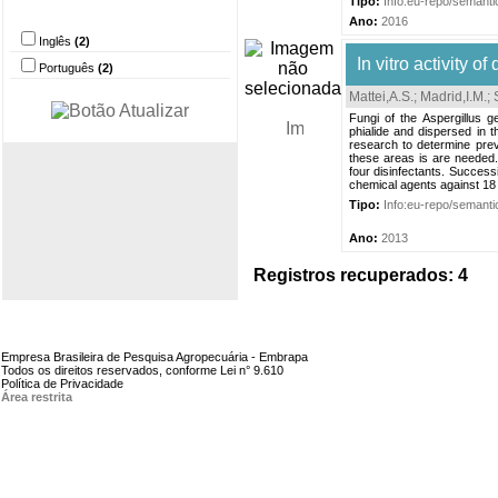
Tipo:
Info:eu-repo/semantic
Idioma
Ano:
2016
Inglês
(2)
In vitro activity o
Português
(2)
Mattei,A.S.
;
Madrid,I.M.
;
Fungi of the Aspergillus 
phialide and dispersed in 
research to determine prev
these areas is are needed. 
four disinfectants. Success
chemical agents against 18 i
Tipo:
Info:eu-repo/semantic
Ano:
2013
Registros recuperados: 4
Empresa Brasileira de Pesquisa Agropecuária - Embrapa
Todos os direitos reservados, conforme Lei n° 9.610
Política de Privacidade
Área restrita