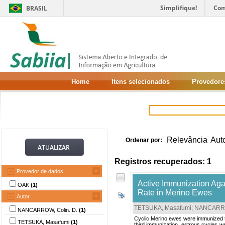
Simplifique!
Com
BRASIL
Home
Itens selecionados
Provedore
Relevância
Aut
Ordenar por:
Registros recuperados: 1
Provedor de dados
Active Immunization Aga
OAK
(1)
Rate in Merino Ewes
Autor
TETSUKA, Masafumi
;
NANCARROW
NANCARROW, Colin. D.
(1)
Cyclic Merino ewes were immunized th
TETSUKA, Masafumi
(1)
third immunization, estrous cycles w