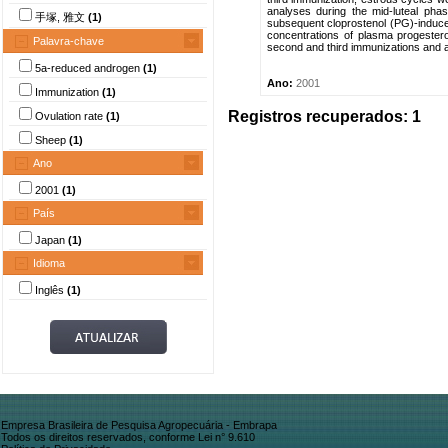
analyses during the mid-luteal phas
手塚, 雅文
(1)
subsequent cloprostenol (PG)-induced
concentrations of plasma progestero
Palavra-chave
second and third immunizations and a
5a-reduced androgen
(1)
Ano:
2001
Immunization
(1)
Registros recuperados: 1
Ovulation rate
(1)
Sheep
(1)
Ano
2001
(1)
País
Japan
(1)
Idioma
Inglês
(1)
Empresa Brasileira de Pesquisa Agropecuária - Embrapa
Todos os direitos reservados, conforme Lei n° 9.610