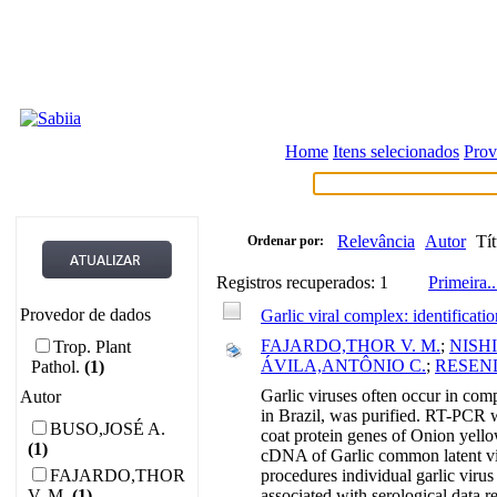
Home
Itens selecionados
Prov
Relevância
Autor
Tít
Ordenar por:
Registros recuperados: 1
Primeira
..
Provedor de dados
Garlic viral complex: identificati
FAJARDO,THOR V. M.
;
NISH
Trop. Plant
ÁVILA,ANTÔNIO C.
;
RESEN
Pathol.
(1)
Garlic viruses often occur in compl
Autor
in Brazil, was purified. RT-PCR 
BUSO,JOSÉ A.
coat protein genes of Onion yell
(1)
cDNA of Garlic common latent vi
FAJARDO,THOR
procedures individual garlic vir
V. M.
(1)
associated with serological dat