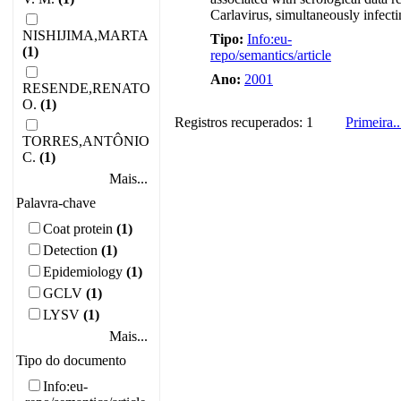
Carlavirus, simultaneously infecti
NISHIJIMA,MARTA
Tipo:
Info:eu-
(1)
repo/semantics/article
Ano:
2001
RESENDE,RENATO
O.
(1)
Registros recuperados: 1
Primeira
..
TORRES,ANTÔNIO
C.
(1)
Mais...
Palavra-chave
Coat protein
(1)
Detection
(1)
Epidemiology
(1)
GCLV
(1)
LYSV
(1)
Mais...
Tipo do documento
Info:eu-