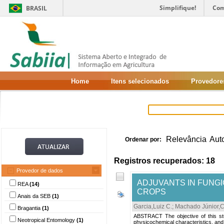
Simplifique!
Com
BRASIL
Home
Itens selecionados
Provedore
Relevância
Aut
Ordenar por:
Registros recuperados: 18
Provedor de dados
ADJUVANTS IN FUNGI
REA
(14)
CROPS
Anais da SEB
(1)
Garcia,Luiz C.
;
Machado Júnior,C
Bragantia
(1)
ABSTRACT The objective of this stud
Neotropical Entomology
(1)
physicochemical characteristics, and p