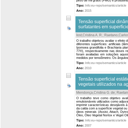
peso de mil grãos (PMG) e produtivid
Tipo:
Info:eu-repo/semantics/article
Ano:
2015
Tensão superficial dinâ
surfatantes em superfícies
Iost,Cristina A. R.
;
Raetano,Carlo
O trabalho objetivou avaliar o efeit
diferentes superfícies: artificiais (
Ipomoea grandifolia e Brachiaria pla
77®), respectivamente nas doses re
foram avaliadas em soluções aquosa
medidos por tensiômetro. Os ângulos
Tipo:
Info:eu-repo/semantics/article
Ano:
2010
Tensão superficial está
vegetais utilizados na ag
Mendonça,Cristina G. de
;
Raetan
O trabalho teve como objetivo aval
emulsionáveis utilizados como adjuva
imprimir características desejáveis 
da calda com a superfície vegetal ou
óleos minerais (Assist, Attach, Dytro
Óleo, Óleo Vegetal Nortox e Veget Oil
Tipo:
Info:eu-repo/semantics/article
Ano:
2007