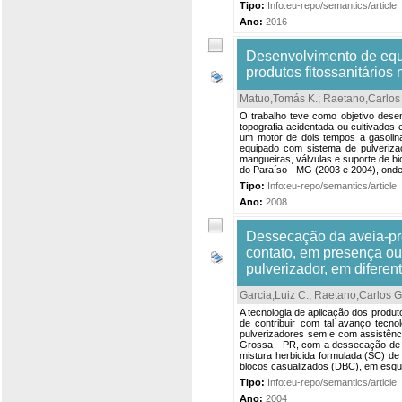
Tipo:
Info:eu-repo/semantics/article
Ano:
2016
Desenvolvimento de equ
produtos fitossanitários 
Matuo,Tomás K.
;
Raetano,Carlos
O trabalho teve como objetivo desen
topografia acidentada ou cultivados 
um motor de dois tempos a gasolina
equipado com sistema de pulverizaç
mangueiras, válvulas e suporte de bi
do Paraíso - MG (2003 e 2004), onde 
Tipo:
Info:eu-repo/semantics/article
Ano:
2008
Dessecação da aveia-pre
contato, em presença ou 
pulverizador, em difere
Garcia,Luiz C.
;
Raetano,Carlos G
A tecnologia de aplicação dos produt
de contribuir com tal avanço tecn
pulverizadores sem e com assistência
Grossa - PR, com a dessecação de av
mistura herbicida formulada (SC) de 
blocos casualizados (DBC), em esque
Tipo:
Info:eu-repo/semantics/article
Ano:
2004