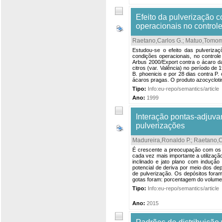
Efeito da pulverização 
operacionais no controle
Raetano,Carlos G.
;
Matuo,Tomo
Estudou-se o efeito das pulveriza
condições operacionais, no controle
Arbus 2000/Export contra o ácaro da
citros (var. Valência) no período de 1
B. phoenicis e por 28 dias contra P.
ácaros pragas. O produto azocycloti
Tipo:
Info:eu-repo/semantics/article
Ano:
1999
Interação pontas-adjuvan
pulverizações
Madureira,Ronaldo P.
;
Raetano,C
É crescente a preocupação com os r
cada vez mais importante a utilizaçã
inclinado e jato plano com indução
potencial de deriva por meio dos de
de pulverização. Os depósitos foram
gotas foram: porcentagem do volume 
Tipo:
Info:eu-repo/semantics/article
Ano:
2015