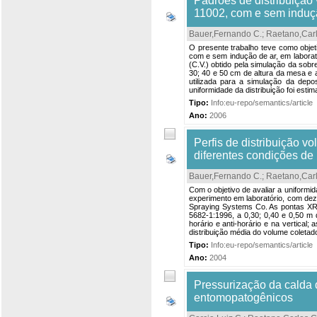
Padrões de distribuição 
11002, com e sem induçã
Bauer,Fernando C.
;
Raetano,Carl
O presente trabalho teve como objeti
com e sem indução de ar, em laborat
(C.V.) obtido pela simulação da sobr
30; 40 e 50 cm de altura da mesa e 
utilizada para a simulação da dep
uniformidade da distribuição foi estim
Tipo:
Info:eu-repo/semantics/article
Ano:
2006
Perfis de distribuição 
diferentes condições de
Bauer,Fernando C.
;
Raetano,Carl
Com o objetivo de avaliar a uniformid
experimento em laboratório, com dez
Spraying Systems Co. As pontas XR
5682-1:1996, a 0,30; 0,40 e 0,50 m
horário e anti-horário e na vertica
distribuição média do volume coletad
Tipo:
Info:eu-repo/semantics/article
Ano:
2004
Pressurização da calda 
entomopatogênicos