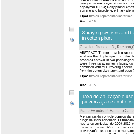
using a micro-sprayer at solution co
copolymer (PPC); Nonylphenol ethoxyl
styrene and butadiene; primary aliphat
Tipo:
Info:eu-repo/semantics/article
Ano:
2019
Spraying systems and tra
in cotton plant
Cavalieri,Jhonatan D.
;
Raetano,C
ABSTRACT Tractor traveling speed ca
evaluate the droplet spectrum, the de
propelled sprayer in two phenologica
were three spraying techniques: commo
combined with four traveling speeds: 
from the cotton plant apex and base (
Tipo:
Info:eu-repo/semantics/article
Ano:
2015
Taxa de aplicação e uso
pulverização e controle 
Prado,Evandro P.
;
Raetano,Carlo
A eficiência do controle químico da 
fungicida mais adequada. O trabalho 
nos anos agrícolas de 2009-2010 e 
esquema fatorial 3x2 (três taxas d
pulverização, usando como marcador 