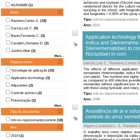
aestivum) and soybean (Glycine max)
AGRIAMBI
(1)
randomized blocks for the culture var
spraying in the shoot), with fungicid
Autor
and fungicides + 0.05% of the spray w
Tipo:
Info:eu-repo/semantics/article
Raetano,Carlos G.
(18)
Ano:
2016
Garcia,Luiz C.
(5)
Bauer,Fernando C.
(3)
Application technology 
indica and Steinernema 
Cavalieri,Jhonatan D.
(2)
Steinernematidae) to con
Justino,Altair
(2)
Noctuidae) in corn
Mais...
Palavra-chave
Garcia,Luiz C.
;
Raetano,Carlos G
The effects of different application
Tecnologia de aplicação
(10)
nematodes Heterorhabditis indica P
corn plants. Two hundred and eighty i
Application technology
(3)
as compared to 400 infective juvenil
nematodes without significant loss in
Adjuvantes
(2)
with those using hydraulic and rotary 
Controle químico
(2)
Tipo:
Info:eu-repo/semantics/article
Ano:
2008
Pulverização
(2)
Mais...
Assistência de ar e vol
Tipo do documento
controle do arroz vermel
Info:eu-repo/semantics/article
(18)
Vigano,Leopoldo L. S.
;
Raetano,C
Ano
O trabalho teve como objetivo aval
2019
(1)
dessecação e deposição da calda e
herbicida paraquat e o corante Azul