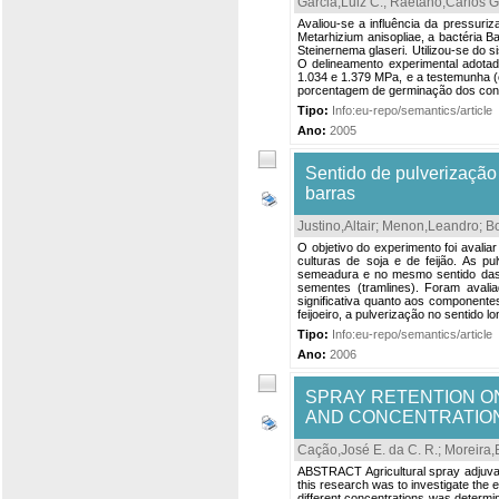
Garcia,Luiz C.
;
Raetano,Carlos G
Avaliou-se a influência da pressuri
Metarhizium anisopliae, a bactéria B
Steinernema glaseri. Utilizou-se do s
O delineamento experimental adotado
1.034 e 1.379 MPa, e a testemunha (c
porcentagem de germinação dos conídi
Tipo:
Info:eu-repo/semantics/article
Ano:
2005
Sentido de pulverização 
barras
Justino,Altair
;
Menon,Leandro
;
B
O objetivo do experimento foi avali
culturas de soja e de feijão. As pu
semeadura e no mesmo sentido das 
sementes (tramlines). Foram avali
significativa quanto aos componentes
feijoeiro, a pulverização no sentido l
Tipo:
Info:eu-repo/semantics/article
Ano:
2006
SPRAY RETENTION O
AND CONCENTRATION
Cação,José E. da C. R.
;
Moreira,
ABSTRACT Agricultural spray adjuvan
this research was to investigate the 
different concentrations was determi