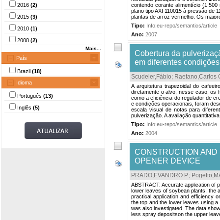
2016
(2)
contendo corante alimentício (1.500
plano tipo AXI 110015 à pressão de 1
2015
(3)
plantas de arroz vermelho. Os maior
Tipo:
Info:eu-repo/semantics/article
2010
(1)
Ano:
2007
2008
(2)
Mais...
Cobertura da pulverizaç
País
em diferentes condições
Brazil
(18)
Scudeler,Fábio
;
Raetano,Carlos 
Idioma
A arquitetura trapezoidal do cafeei
diretamente o alvo, nesse caso, os 
Português
(13)
como a eficiência do regulador de c
e condições operacionais, foram des
Inglês
(5)
escala visual de notas para diferent
pulverização. A avaliação quantitativa
Tipo:
Info:eu-repo/semantics/article
Ano:
2004
CONSTRUCTION AND 
OPENER DEVICE
PRADO,EVANDRO P.
;
Pogetto,MÁ
ABSTRACT: Accurate application of pe
lower leaves of soybean plants, the 
practical application and efficienc
the top and the lower leaves using a
was also investigated. The data show
less spray depositson the upper leav