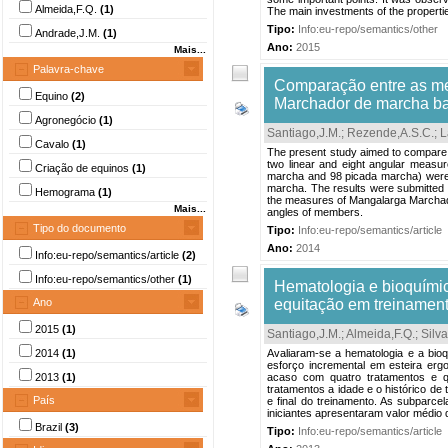
Almeida,F.Q.
(1)
The main investments of the properti
Tipo:
Info:eu-repo/semantics/other
Andrade,J.M.
(1)
Ano:
2015
Mais...
Palavra-chave
Comparação entre as me
Equino
(2)
Marchador de marcha ba
Agronegócio
(1)
Santiago,J.M.
;
Rezende,A.S.C.
;
L
Cavalo
(1)
The present study aimed to compare
two linear and eight angular measu
Criação de equinos
(1)
marcha and 98 picada marcha) were c
marcha. The results were submitted 
Hemograma
(1)
the measures of Mangalarga Marchado
Mais...
angles of members.
Tipo do documento
Tipo:
Info:eu-repo/semantics/article
Ano:
2014
Info:eu-repo/semantics/article
(2)
Info:eu-repo/semantics/other
(1)
Hematologia e bioquímic
Ano
equitação em treinamen
2015
(1)
Santiago,J.M.
;
Almeida,F.Q.
;
Silva
2014
(1)
Avaliaram-se a hematologia e a bio
esforço incremental em esteira ergo
2013
(1)
acaso com quatro tratamentos e q
tratamentos a idade e o histórico de
País
e final do treinamento. As subparc
iniciantes apresentaram valor médio 
Brazil
(3)
Tipo:
Info:eu-repo/semantics/article