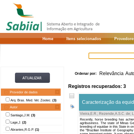
Home
Itens selecionados
Provedore
Relevância
Aut
Ordenar por:
Registros recuperados: 3
Provedor de dados
Arq. Bras. Med. Vet. Zootec.
(3)
Caracterização da equid
Autor
Vieira,E.R.
;
Rezende,A.S.C. de
;
L
Santiago,J.M.
(3)
Recently, horse breeding has achiev
Lage,J.
(2)
agribusiness. The state of Minas Ge
breeding of equidae in this State in 
Abrantes,R.G.P.
(1)
the "Brazilian Institute of Geograph
some important points. It was obser