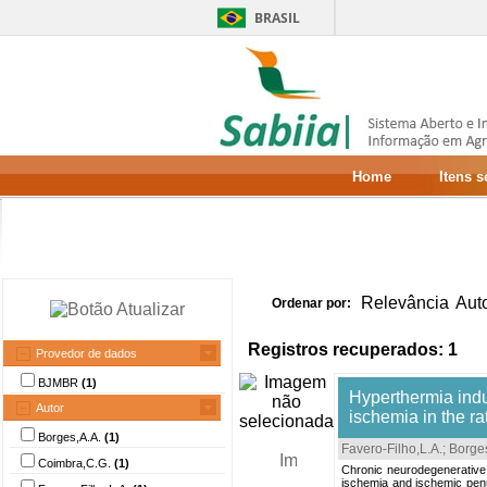
BRASIL
Home
Itens 
Relevância
Aut
Ordenar por:
Registros recuperados: 1
Provedor de dados
BJMBR
(1)
Hyperthermia indu
Autor
ischemia in the ra
Borges,A.A.
(1)
Favero-Filho,L.A.
;
Borges
Coimbra,C.G.
(1)
Chronic neurodegenerative p
ischemia and ischemic penum