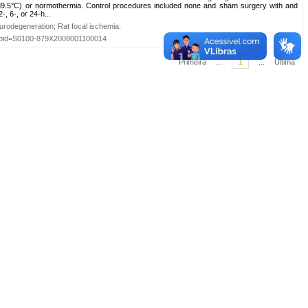
.0-39.5°C) or normothermia. Control procedures included none and sham surgery with and
-, 6-, or 24-h...
urodegeneration
;
Rat focal ischemia
.
ext&pid=S0100-879X2008001100014
Primeira
...
1
...
Última