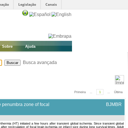
mação
Legislação
Canais
Sobre
Ajuda
Busca avançada
Primeira
...
1
...
Última
he penumbra zone of focal
BJMBR
hermia (HT) initiated a few hours after transient global ischemia. Since transient global
er recirculation of focal brain ischemia on infarct size during long survival times. Adult