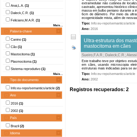
extramedular não cutânea de localiz
Anai,L.A.
(1)
castrado, apresentou histórico clínic
massa em bulbo peniano durante a in
Daleck,C.R.
(1)
6cm de diâmetro. Por meio da ultra
ecogenicidade mista, além de neovascu
Feliciano,M.A.R.
(1)
Tipo:
Info:eu-repo/semantics/article
Mais...
Ano:
2016
Palavra-chave
Canino
(1)
Ultra-estrutura dos mastó
mastocitoma em cães
Cão
(1)
Mastocitoma
(1)
Sueiro,F.A.R.
;
Daleck,C.R.
;
Alessi
Este trabalho teve por objetivo estud
Plasmocitoma
(1)
em cães, usando microscopia elet
estruturas mais indicadas para se ava
Sistema reprodutivo
(1)
Tipo:
Info:eu-repo/semantics/article
Mais...
Ano:
2002
Tipo do documento
Info:eu-repo/semantics/article
(2)
Registros recuperados: 2
Ano
2016
(1)
2002
(1)
País
Brazil
(2)
Idioma