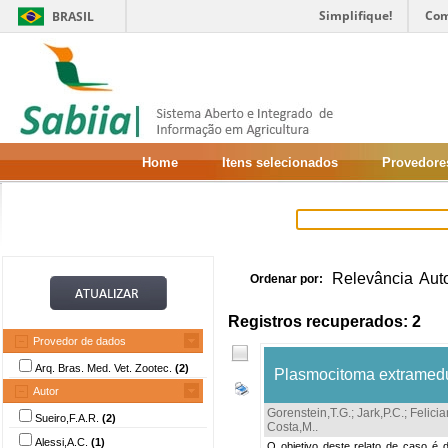
Simplifique!
Com
BRASIL
Home
Itens selecionados
Provedore
Relevância
Aut
Ordenar por:
Registros recuperados: 2
Provedor de dados
Arq. Bras. Med. Vet. Zootec.
(2)
Plasmocitoma extramedul
Autor
Gorenstein,T.G.
;
Jark,P.C.
;
Felici
Sueiro,F.A.R.
(2)
Costa,M.
.
Alessi,A.C.
(1)
O objetivo deste relato de caso é