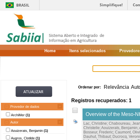
Simplifique!
Com
BRASIL
Home
Itens selecionados
Provedore
Relevância
Aut
Ordenar por:
Registros recuperados: 1
Provedor de dados
Overview of the Meso-NH
ArchiMer
(1)
Autor
Lac, Christine
;
Chaboureau, Jean
Christelle
;
Aouizerats, Benjamin
;
Aouizerats, Benjamin
(1)
Bosseur, Frederic
;
Caumont, Olivi
Dauhut, Thibaut
;
Ducrocq, Veron
Augros, Clotilde
(1)