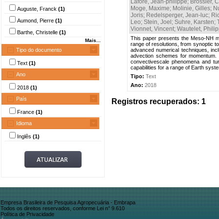
Lafore, Jean-philippe
;
Brossier, 
Moge, Maxime
;
Molinie, Gilles
;
Nu
Auguste, Franck
(1)
Joris
;
Redelsperger, Jean-luc
;
Ri
Aumond, Pierre
(1)
Leo
;
Stein, Joel
;
Suhre, Karsten
;
Vionnet, Vincent
;
Wautelet, Phili
Barthe, Christelle
(1)
This paper presents the Meso-NH mo
Mais...
range of resolutions, from synoptic to
Tipo do documento
advanced numerical techniques, inc
advection schemes for momentum. Th
convectivescale phenomena and turb
Text
(1)
capabilities for a range of Earth syst
Ano
Tipo:
Text
Ano:
2018
2018
(1)
País
Registros recuperados: 1
France
(1)
Idioma
Inglês
(1)
Empresa Brasileira de Pesquisa Agropecuária - Embrapa
Todos os direitos reservados, conforme Lei n° 9.610
Política de Privacidade