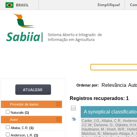
Simplifique!
Com
BRASIL
Home
Itens selecionados
Provedore
Relevância
Aut
Ordenar por:
Registros recuperados: 1
Provedor de dados
A synoptical classificati
Naturalis
(1)
Autor
Carter, J.G.
;
Altaba, C.R.
;
Anderso
J.C.W.
;
Delvene, G.
;
Dijkstra, H.H.
Altaba, C.R.
(1)
Hautmann, M.
;
Hoeh, W.R.
;
Hylleb
Malchus, N.
;
Márquez-Aliaga, A.
;
Anderson, L.R.
(1)