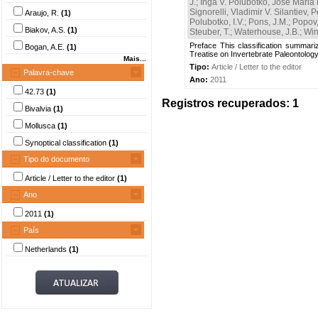
J.
;
Inga V. Polubotko, Jose Maria P
Signorelli, Vladimir V. Silantie
Araujo, R.
(1)
Polubotko, I.V.
;
Pons, J.M.
;
Popov,
Biakov, A.S.
(1)
Steuber, T.
;
Waterhouse, J.B.
;
Win
Preface This classification summari
Bogan, A.E.
(1)
Treatise on Invertebrate Paleontology
Mais...
Tipo:
Article / Letter to the editor
Palavra-chave
Ano:
2011
42.73
(1)
Registros recuperados: 1
Bivalvia
(1)
Mollusca
(1)
Synoptical classification
(1)
Tipo do documento
Article / Letter to the editor
(1)
Ano
2011
(1)
País
Netherlands
(1)