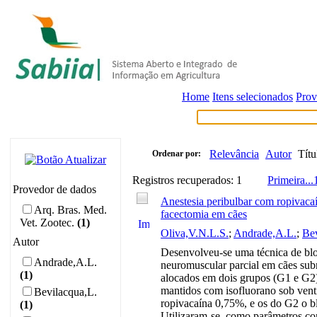
Home
Itens selecionados
Prov
Relevância
Autor
Títu
Ordenar por:
Registros recuperados: 1
Primeira
...
Provedor de dados
Anestesia peribulbar com ropivaca
Arq. Bras. Med.
facectomia em cães
Vet. Zootec.
(1)
Oliva,V.N.L.S.
;
Andrade,A.L.
;
Bev
Autor
Desenvolveu-se uma técnica de blo
Andrade,A.L.
neuromuscular parcial em cães subm
(1)
alocados em dois grupos (G1 e G2)
mantidos com isofluorano sob vent
Bevilacqua,L.
ropivacaína 0,75%, e os do G2 o b
(1)
Utilizaram-se, como parâmetros com