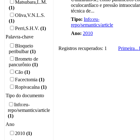
Matsubara,L.M.
oculocardíaco e pressão intraocula
(1)
técnica de...
Oliva,V.N.L.S.
Tipo:
Info:eu-
(1)
repo/semantics/article
Perri,S.H.V.
(1)
Ano:
2010
Palavra-chave
Bloqueio
Registros recuperados: 1
Primeira
...
peribulbar
(1)
Brometo de
pancurônio
(1)
Cão
(1)
Facectomia
(1)
Ropivacaína
(1)
Tipo do documento
Info:eu-
repo/semantics/article
(1)
Ano
2010
(1)