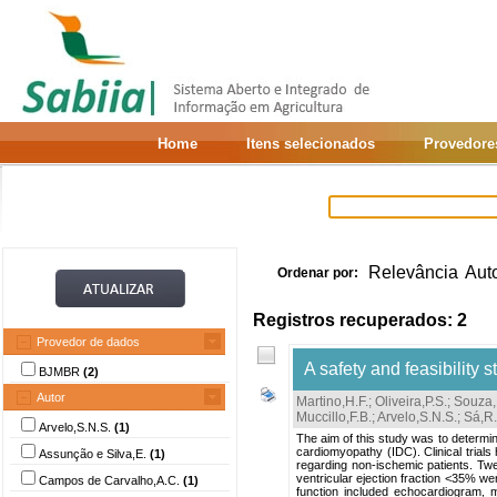
Home
Itens selecionados
Provedore
Relevância
Aut
Ordenar por:
Registros recuperados: 2
Provedor de dados
A safety and feasibility 
BJMBR
(2)
Autor
Martino,H.F.
;
Oliveira,P.S.
;
Souza,
Muccillo,F.B.
;
Arvelo,S.N.S.
;
Sá,R.
Arvelo,S.N.S.
(1)
The aim of this study was to determin
cardiomyopathy (IDC). Clinical trials 
Assunção e Silva,E.
(1)
regarding non-ischemic patients. Twe
ventricular ejection fraction <35% wer
Campos de Carvalho,A.C.
(1)
function included echocardiogram, 