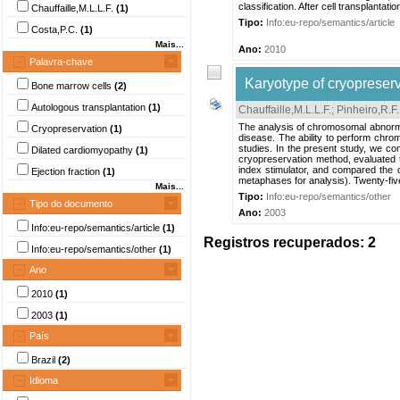
classification. After cell transplantation
Chauffaille,M.L.L.F.
(1)
Tipo:
Info:eu-repo/semantics/article
Costa,P.C.
(1)
Mais...
Ano:
2010
Palavra-chave
Karyotype of cryopreser
Bone marrow cells
(2)
Autologous transplantation
(1)
Chauffaille,M.L.L.F.
;
Pinheiro,R.F.
The analysis of chromosomal abnormalit
Cryopreservation
(1)
disease. The ability to perform chro
studies. In the present study, we co
Dilated cardiomyopathy
(1)
cryopreservation method, evaluated t
index stimulator, and compared the 
Ejection fraction
(1)
metaphases for analysis). Twenty-fiv
Mais...
Tipo:
Info:eu-repo/semantics/other
Tipo do documento
Ano:
2003
Info:eu-repo/semantics/article
(1)
Registros recuperados: 2
Info:eu-repo/semantics/other
(1)
Ano
2010
(1)
2003
(1)
País
Brazil
(2)
Idioma