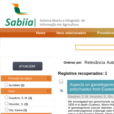
Home
Itens selecionados
Provedore
Relevância
Aut
Ordenar por:
Registros recuperados: 1
Provedor de dados
Aspects on gametogenesi
ArchiMer
(1)
polychaetes from Eastern
Autor
Gaudron, S. M.
;
Hourdez, S.
;
Olu,
Gaudron, S. M.
(1)
We investigated two gonochoristic sp
Hourdez, S.
(1)
3300 m in depth (Guiness, Worm Hole
of gametogenesis (oocyte diameter, pr
Olu, Karine
(1)
and embryogenesis (cleavage rate) we
genus in the Eastern Atlantic. Mean