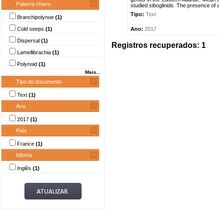
Palavra-chave
studied siboglinids. The presence of
Tipo:
Text
Branchipolynoe
(1)
Cold seeps
(1)
Ano:
2017
Dispersal
(1)
Registros recuperados: 1
Lamellibrachia
(1)
Polynoid
(1)
Mais...
Tipo do documento
Text
(1)
Ano
2017
(1)
País
France
(1)
Idioma
Inglês
(1)