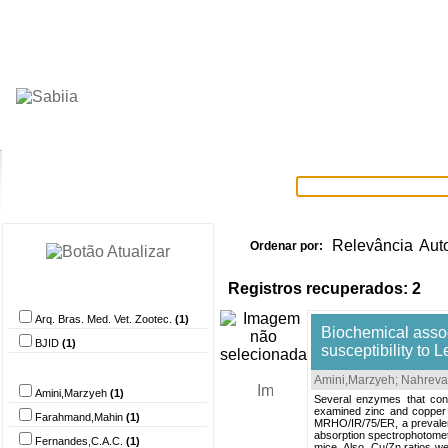
Home
Itens selecionados
Provedore
Relevância
Aut
Ordenar por:
Registros recuperados: 2
Provedor de dados
Arq. Bras. Med. Vet. Zootec.
(1)
Biochemical assoc
BJID
(1)
susceptibility to
Autor
Amini,Marzyeh
;
Nahreva
Amini,Marzyeh
(1)
Several enzymes that cont
examined zinc and copper l
Farahmand,Mahin
(1)
MRHO/IR/75/ER, a prevalen
absorption spectrophotometr
Fernandes,C.A.C.
(1)
mice. Also, Cu/Zn ratios w