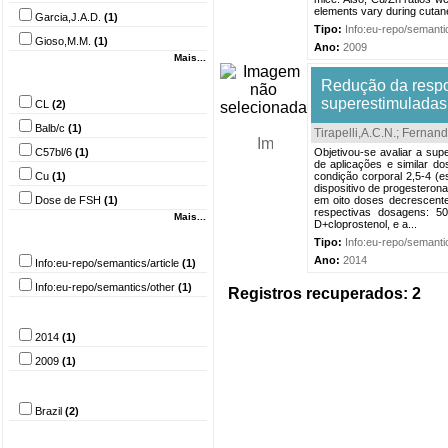
elements vary during cutaneo
Garcia,J.A.D.
(1)
Tipo:
Info:eu-repo/semanti
Gioso,M.M.
(1)
Ano:
2009
Mais...
Palavra-chave
Redução da respo
superestimuladas
CL
(2)
Balb/c
(1)
Tirapelli,A.C.N.
;
Fernand
C57bl/6
(1)
Objetivou-se avaliar a su
de aplicações e similar d
Cu
(1)
condição corporal 2,5-4 (e
dispositivo de progesteron
Dose de FSH
(1)
em oito doses decrescent
respectivas dosagens: 5
Mais...
D+cloprostenol, e a...
Tipo do documento
Tipo:
Info:eu-repo/semantic
Ano:
2014
Info:eu-repo/semantics/article
(1)
Info:eu-repo/semantics/other
(1)
Registros recuperados: 2
Ano
2014
(1)
2009
(1)
País
Brazil
(2)
Idioma