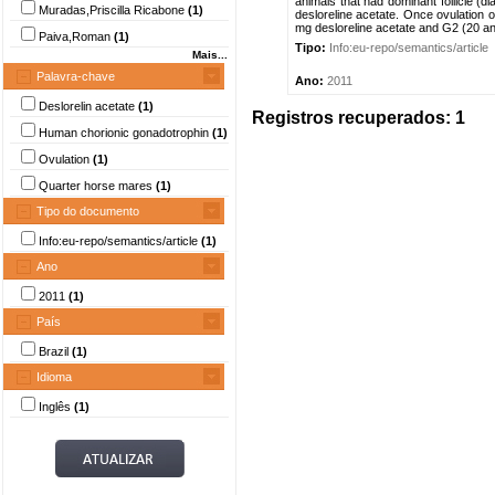
animals that had dominant follicle 
Muradas,Priscilla Ricabone
(1)
desloreline acetate. Once ovulation 
mg desloreline acetate and G2 (20 an
Paiva,Roman
(1)
Tipo:
Info:eu-repo/semantics/article
Mais...
Palavra-chave
Ano:
2011
Deslorelin acetate
(1)
Registros recuperados: 1
Human chorionic gonadotrophin
(1)
Ovulation
(1)
Quarter horse mares
(1)
Tipo do documento
Info:eu-repo/semantics/article
(1)
Ano
2011
(1)
País
Brazil
(1)
Idioma
Inglês
(1)