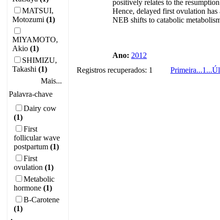
positively relates to the resumptio
MATSUI,
Hence, delayed first ovulation has
Motozumi
(1)
NEB shifts to catabolic metabolis
MIYAMOTO,
Akio
(1)
Ano:
2012
SHIMIZU,
Takashi
(1)
Registros recuperados: 1
Primeira
...
1
...
Úl
Mais...
Palavra-chave
Dairy cow
(1)
First
follicular wave
postpartum
(1)
First
ovulation
(1)
Metabolic
hormone
(1)
Β-Carotene
(1)