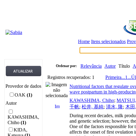
Home
Itens selecionados
Prov
Relevância
Autor
Título
A
Ordenar por:
Registros recuperados: 1
Primeira
...
1
...
Úl
Provedor de dados
Nutritional factors that regulate ovu
wave postpartum in high-producin
OAK
(1)
KAWASHIMA, Chiho
;
MATSUI,
Autor
千帆
;
松井, 基純
;
清水, 隆
;
木田
During recent decades, milk produ
KAWASHIMA,
and genetic selection; however, th
Chiho
(1)
One of the factors responsible fo
KIDA,
affects the onset of first ovulation
Katsuya
(1)