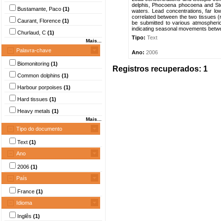
delphis, Phocoena phocoena and Sten
Bustamante, Paco
(1)
waters. Lead concentrations, far low
correlated between the two tissues (
Caurant, Florence
(1)
be submitted to various atmospheric 
indicating seasonal movements betwee
Churlaud, C
(1)
Tipo:
Text
Mais...
Palavra-chave
Ano:
2006
Biomonitoring
(1)
Registros recuperados: 1
Common dolphins
(1)
Harbour porpoises
(1)
Hard tissues
(1)
Heavy metals
(1)
Mais...
Tipo do documento
Text
(1)
Ano
2006
(1)
País
France
(1)
Idioma
Inglês
(1)