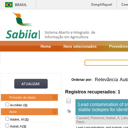
Simplifique!
Com
BRASIL
Home
Itens selecionados
Provedore
Relevância
Aut
Ordenar por:
Registros recuperados: 1
Provedor de dados
Lead contamination of s
ArchiMer
(1)
stable isotopes for ident
Autor
Caurant, Florence
;
Aubail, A
;
Lah
Addink, M
(1)
Paco
.
Aubail, A
(1)
Lead concentrations and isotopic co