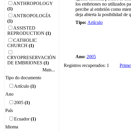
ANTHROPOLOGY
los embriones no utilizados p
(1)
percibe al embrión como miem
deja abierta la posibilidad de 
ANTROPOLOGÍA
(1)
Tipo:
Artículo
ASSISTED
REPRODUCTION
(1)
CATHOLIC
CHURCH
(1)
Ano:
2005
CRYOPRESERVACIÓN
DE EMBRIONES
(1)
Registros recuperados: 1
Prime
Mais...
Tipo do documento
Artículo
(1)
Ano
2005
(1)
País
Ecuador
(1)
Idioma