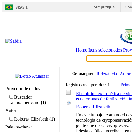
Simplifique!
Com
BRASIL
Home
Itens selecionados
Prov
Relevância
Autor
Ordenar por:
Registros recuperados: 1
Prime
Provedor de dados
El embrión extra : ética de vid
Buscador
ecuatorianas de fertilización i
Latinoamericano
(1)
Roberts, Elizabeth
.
Autor
En este trabajo examino el des
Roberts, Elizabeth
(1)
tecnología de cryopreservación
gente que desea cryopreservar 
Palavra-chave
Iglesia católica, percibe al e