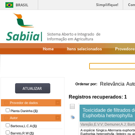
Simplifique!
Com
BRASIL
Home
Itens selecionados
Provedore
Relevância
Aut
Ordenar por:
Registros recuperados: 1
Provedor de dados
Toxicidade de filtrados 
Planta Daninha
(1)
Euphorbia heterophylla
Autor
Varejão,E.V.V
;
Demuner,A.J
;
Barb
Barbosa,L.C.A
(1)
A espécie fúngica Alternaria euphor
Barreto,R.W
(1)
Euphorbia heterophylla (leiteiro ou 