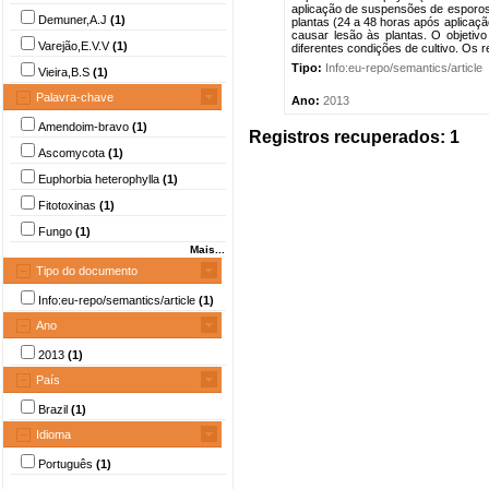
aplicação de suspensões de esporos 
Demuner,A.J
(1)
plantas (24 a 48 horas após aplicaçã
causar lesão às plantas. O objetivo 
Varejão,E.V.V
(1)
diferentes condições de cultivo. Os 
Tipo:
Info:eu-repo/semantics/article
Vieira,B.S
(1)
Palavra-chave
Ano:
2013
Amendoim-bravo
(1)
Registros recuperados: 1
Ascomycota
(1)
Euphorbia heterophylla
(1)
Fitotoxinas
(1)
Fungo
(1)
Mais...
Tipo do documento
Info:eu-repo/semantics/article
(1)
Ano
2013
(1)
País
Brazil
(1)
Idioma
Português
(1)