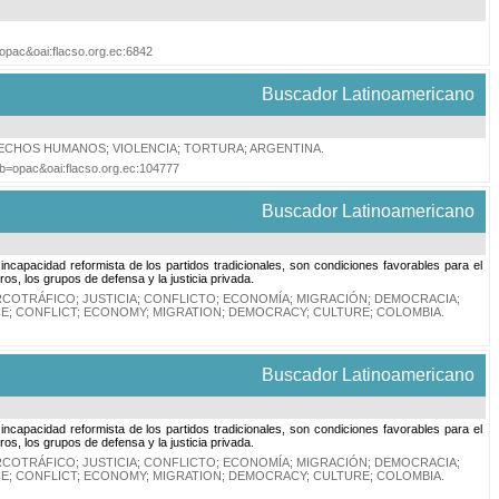
=opac&oai:flacso.org.ec:6842
Buscador Latinoamericano
ECHOS HUMANOS
;
VIOLENCIA
;
TORTURA
;
ARGENTINA
.
tab=opac&oai:flacso.org.ec:104777
Buscador Latinoamericano
, la incapacidad reformista de los partidos tradicionales, son condiciones favorables para el
eros, los grupos de defensa y la justicia privada.
RCOTRÁFICO
;
JUSTICIA
;
CONFLICTO
;
ECONOMÍA
;
MIGRACIÓN
;
DEMOCRACIA
;
CE
;
CONFLICT
;
ECONOMY
;
MIGRATION
;
DEMOCRACY
;
CULTURE
;
COLOMBIA
.
Buscador Latinoamericano
, la incapacidad reformista de los partidos tradicionales, son condiciones favorables para el
eros, los grupos de defensa y la justicia privada.
RCOTRÁFICO
;
JUSTICIA
;
CONFLICTO
;
ECONOMÍA
;
MIGRACIÓN
;
DEMOCRACIA
;
CE
;
CONFLICT
;
ECONOMY
;
MIGRATION
;
DEMOCRACY
;
CULTURE
;
COLOMBIA
.