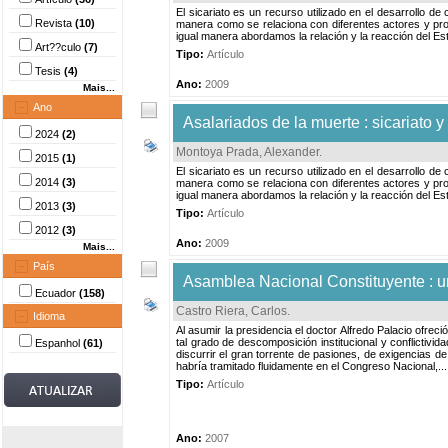
El sicariato es un recurso utilizado en el desarrollo de
Revista
(10)
manera como se relaciona con diferentes actores y proce
igual manera abordamos la relación y la reacción del Estad
Art??culo
(7)
Tipo:
Artículo
Tesis
(4)
Ano:
2009
Mais...
Ano
Asalariados de la muerte : sicariato 
2024
(2)
Montoya Prada, Alexander
.
2015
(1)
El sicariato es un recurso utilizado en el desarrollo de
2014
(3)
manera como se relaciona con diferentes actores y proce
igual manera abordamos la relación y la reacción del Estad
2013
(3)
Tipo:
Artículo
2012
(3)
Ano:
2009
Mais...
País
Asamblea Nacional Constituyente : un 
Ecuador
(158)
Castro Riera, Carlos
.
Idioma
Al asumir la presidencia el doctor Alfredo Palacio ofre
tal grado de descomposición institucional y conflictivi
Espanhol
(61)
discurrir el gran torrente de pasiones, de exigencias d
habría tramitado fluidamente en el Congreso Nacional,...
Tipo:
Artículo
Ano:
2007