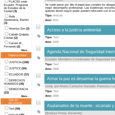
FLACSO sede
Se suele pasar por alto el papel que cumplen los aboga
Ecuador. Programa
mejor desempeño profesional. Las evidencias encontrad
de Estudios de la
quienes tienen mayor poder pueden reforzarlo con el c
Ciudad
(3)
Tipo:
Artículo
Ávila
Santamaría, Ramiro
Ano:
2011
(3)
Amartya Sen
(2)
Acceso a la justicia ambiental
Cabalin Quijada,
Tipo:
Text
Cristian
(2)
Ano:
2006
Carrión M.,
Fernando
(2)
Mais...
Agenda Nacional de Seguridad Intern
Palavra-chave
Ecuador. Ministerio Coordinador de Seguridad Int
JUSTICIA
(158)
Tipo:
Text
JUSTICE
(54)
Ano:
2008
ECUADOR
(37)
Armar la paz es desarmar la guerra h
DERECHOS
HUMANOS
(35)
comp. por Alvaro Camacho Guizado
;
Francisco Le
DEMOCRACIA
Tipo:
Text
(22)
Ano:
2000
Mais...
Tipo do
documento
Asalariados de la muerte : sicariato 
Text
(94)
Montoya Prada, Alexander
.
Artículo
(36)