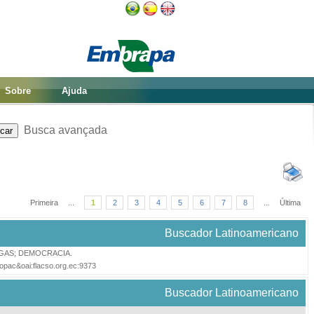
Sobre
Ajuda
Busca avançada
Primeira
...
1
2
3
4
5
6
7
8
...
Última
Buscador Latinoamericano
GAS
;
DEMOCRACIA
.
=opac&oai:flacso.org.ec:9373
Buscador Latinoamericano