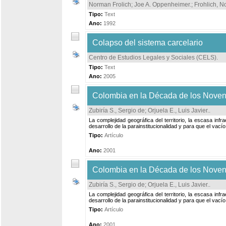
Norman Frolich
;
Joe A. Oppenheimer.
;
Frohlich, 
Tipo:
Text
Ano:
1992
Colapso del sistema carcelario
Centro de Estudios Legales y Sociales (CELS)
.
Tipo:
Text
Ano:
2005
Colombia en la Década de los Noventa 
Zubiría S., Sergio de
;
Orjuela E., Luis Javier.
.
La complejidad geográfica del territorio, la escasa infrae
desarrollo de la parainstitucionalidad y para que el vacío
Tipo:
Artículo
Ano:
2001
Colombia en la Década de los Noventa 
Zubiría S., Sergio de
;
Orjuela E., Luis Javier.
.
La complejidad geográfica del territorio, la escasa infrae
desarrollo de la parainstitucionalidad y para que el vacío
Tipo:
Artículo
Ano:
2001