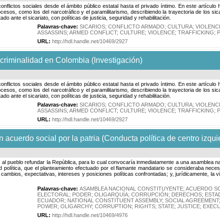
 conflictos sociales desde el ámbito público estatal hasta el privado íntimo. En este artícul
sos, como los del narcotráfico y el paramilitarismo, describiendo la trayectoria de los sic
o ante el sicariato, con políticas de justicia, seguridad y rehabilitación.
Palavras-chave:
SICARIOS
;
CONFLICTO ARMADO
;
CULTURA
;
VIOLENC
ASSASSINS
;
ARMED CONFLICT
;
CULTURE
;
VIOLENCE
;
TRAFFICKING
;
URL:
http://hdl.handle.net/10469/2927
y criminalidad en Colombia (Investigación)
 conflictos sociales desde el ámbito público estatal hasta el privado íntimo. En este artícul
sos, como los del narcotráfico y el paramilitarismo, describiendo la trayectoria de los sic
o ante el sicariato, con políticas de justicia, seguridad y rehabilitación.
Palavras-chave:
SICARIOS
;
CONFLICTO ARMADO
;
CULTURA
;
VIOLENC
ASSASSINS
;
ARMED CONFLICT
;
CULTURE
;
VIOLENCE
;
TRAFFICKING
;
URL:
http://hdl.handle.net/10469/2927
acuerdo social por la patria (Conducta política de centro izqui
ció al pueblo refundar la República, para lo cual convocaría inmediatamente a una asamblea n
dad política, que el planteamiento efectuado por el flamante mandatario se consideraba nece
e cambios, expectativas, intereses y posiciones políticas confrontadas; y, jurídicamente, la
Palavras-chave:
ASAMBLEA NACIONAL CONSTITUYENTE
;
ACUERDO SO
ELECTORAL
;
PODER
;
OLIGARQUÍA
;
CORRUPCIÓN
;
DERECHOS
;
ESTA
ECUADOR
;
NATIONAL CONSTITUENT ASSEMBLY
;
SOCIAL AGREEMENT
POWER
;
OLIGARCHY
;
CORRUPTION
;
RIGHTS
;
STATE
;
JUSTICE
;
EXECU
URL:
http://hdl.handle.net/10469/4976