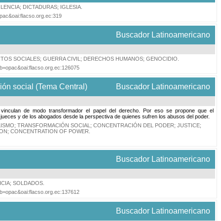
OLENCIA
;
DICTADURAS
;
IGLESIA
.
opac&oai:flacso.org.ec:319
Buscador Latinoamericano
TOS SOCIALES
;
GUERRA CIVIL
;
DERECHOS HUMANOS
;
GENOCIDIO
.
tab=opac&oai:flacso.org.ec:126075
ión social (Tema Central)
Buscador Latinoamericano
e vinculan de modo transformador el papel del derecho. Por eso se propone que el
s jueces y de los abogados desde la perspectiva de quienes sufren los abusos del poder.
LISMO
;
TRANSFORMACIÓN SOCIAL
;
CONCENTRACIÓN DEL PODER
;
JUSTICE
;
ION
;
CONCENTRATION OF POWER
.
Buscador Latinoamericano
ICIA
;
SOLDADOS
.
tab=opac&oai:flacso.org.ec:137612
Buscador Latinoamericano