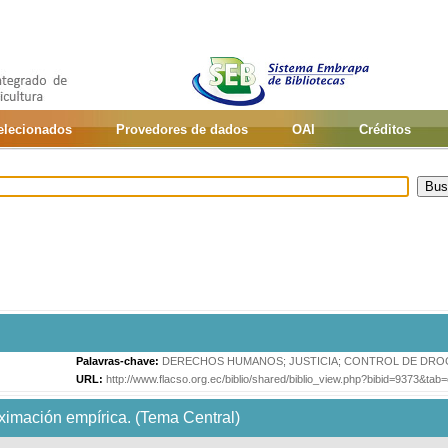
selecionados
Provedores de dados
OAI
Créditos
Palavras-chave:
DERECHOS HUMANOS
;
JUSTICIA
;
CONTROL DE DRO
URL:
http://www.flacso.org.ec/biblio/shared/biblio_view.php?bibid=9373&tab
oximación empírica. (Tema Central)