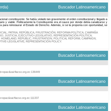
erda)
Buscador Latinoamericano
acional constituyente. Se había violado tan gravemente el orden constitucional y llegado a
sario y viable. Políticamente la Constituyente era el cauce por donde debía canalizarse y
 vía para reinstaurar el Estado de Derecho. Además, si se la proponía con oportunidad, se
CIAL
;
PATRIA
;
REPÚBLICA
;
FRUSTRACIÓN
;
REFORMA POLÍTICA
;
CAMPAÑA
DO
;
JUSTICIA
;
EJECUTIVO-LEGISLATIVO
;
REPRESEMTACIÓN POLÍTICA
;
;
HOMELAND
;
REPUBLIC
;
FRUSTRATION
;
POLITICAL REFORM
;
CAMPAIGN
;
TIVE-LEGISLATIVE
;
REPRESEMTACIÓN POLICY
.
Buscador Latinoamericano
tab=opac&oai:flacso.org.ec:136449
Buscador Latinoamericano
ab=opac&oai:flacso.org.ec:111337
Buscador Latinoamericano