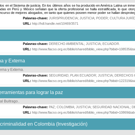
dos en el Sistema de justicia. En los últimos años se ha producido en América Latina un in
as en Perú y México señalan que la oferta profesional se halla estratificada, lo que otor
oncurso de mejores abogados, en tanto que quienes poseen menor poder se hallan desproteg
Palavras-chave:
JURISPRUDENCIA
;
JUSTICIA
;
PODER
;
CULTURA JURÍ
URL:
http://hdl.handle.net/10469/3571
Palavras-chave:
DERECHO AMBIENTAL
;
JUSTICIA
;
ECUADOR
.
URL:
http://www.flacso.org.ec/biblio/shared/biblio_view.php?bibid=108535&
a y Externa
erna y Externa
.
Palavras-chave:
SEGURIDAD
;
PLAN ECUADOR
;
JUSTICIA
;
DERECHOS
URL:
http://www.flacso.org.ec/biblio/shared/biblio_view.php?bibid=122319&
erramientas para lograr la paz
al Buitrago.
.
Palavras-chave:
PAZ
;
COLOMBIA
;
JUSTICIA
;
SEGURIDAD NACIONAL
;
D
URL:
http://www.flacso.org.ec/biblio/shared/biblio_view.php?bibid=10869&t
y criminalidad en Colombia (Investigación)