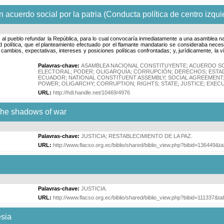
acuerdo social por la patria (Conducta política de centro izqui
ció al pueblo refundar la República, para lo cual convocaría inmediatamente a una asamblea n
dad política, que el planteamiento efectuado por el flamante mandatario se consideraba nece
e cambios, expectativas, intereses y posiciones políticas confrontadas; y, jurídicamente, la
Palavras-chave:
ASAMBLEA NACIONAL CONSTITUYENTE
;
ACUERDO SO
ELECTORAL
;
PODER
;
OLIGARQUÍA
;
CORRUPCIÓN
;
DERECHOS
;
ESTA
ECUADOR
;
NATIONAL CONSTITUENT ASSEMBLY
;
SOCIAL AGREEMENT
POWER
;
OLIGARCHY
;
CORRUPTION
;
RIGHTS
;
STATE
;
JUSTICE
;
EXECU
URL:
http://hdl.handle.net/10469/4976
 the shadows of war
Palavras-chave:
JUSTICIA
;
RESTABLECIMIENTO DE LA PAZ
.
URL:
http://www.flacso.org.ec/biblio/shared/biblio_view.php?bibid=136449&
Palavras-chave:
JUSTICIA
.
URL:
http://www.flacso.org.ec/biblio/shared/biblio_view.php?bibid=111337&t
esia