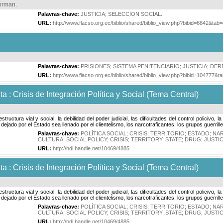
Norman
.
Palavras-chave:
JUSTICIA
;
SELECCION SOCIAL
.
URL:
http://www.flacso.org.ec/biblio/shared/biblio_view.php?bibid=6842&tab
Palavras-chave:
PRISIONES
;
SISTEMA PENITENCIARIO
;
JUSTICIA
;
DER
URL:
http://www.flacso.org.ec/biblio/shared/biblio_view.php?bibid=104777&
: Crisis de Integración Política y Social (Tema Central)
structura vial y social, la debilidad del poder judicial, las dificultades del control policivo
 dejado por el Estado sea llenado por el clientelismo, los narcotraficantes, los grupos guerrill
Palavras-chave:
POLÍTICA SOCIAL
;
CRISIS
;
TERRITORIO
;
ESTADO
;
NA
CULTURA
;
SOCIAL POLICY
;
CRISIS
;
TERRITORY
;
STATE
;
DRUG
;
JUSTI
URL:
http://hdl.handle.net/10469/4885
: Crisis de Integración Política y Social (Tema Central)
structura vial y social, la debilidad del poder judicial, las dificultades del control policivo
 dejado por el Estado sea llenado por el clientelismo, los narcotraficantes, los grupos guerrill
Palavras-chave:
POLÍTICA SOCIAL
;
CRISIS
;
TERRITORIO
;
ESTADO
;
NA
CULTURA
;
SOCIAL POLICY
;
CRISIS
;
TERRITORY
;
STATE
;
DRUG
;
JUSTI
URL:
http://hdl.handle.net/10469/4885