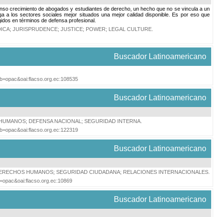
menso crecimiento de abogados y estudiantes de derecho, un hecho que no se vincula a un
ga a los sectores sociales mejor situados una mejor calidad disponible. Es por eso que
idos en términos de defensa profesional.
DICA
;
JURISPRUDENCE
;
JUSTICE
;
POWER
;
LEGAL CULTURE
.
Buscador Latinoamericano
tab=opac&oai:flacso.org.ec:108535
Buscador Latinoamericano
 HUMANOS
;
DEFENSA NACIONAL
;
SEGURIDAD INTERNA
.
tab=opac&oai:flacso.org.ec:122319
Buscador Latinoamericano
ERECHOS HUMANOS
;
SEGURIDAD CIUDADANA
;
RELACIONES INTERNACIONALES
.
ab=opac&oai:flacso.org.ec:10869
Buscador Latinoamericano