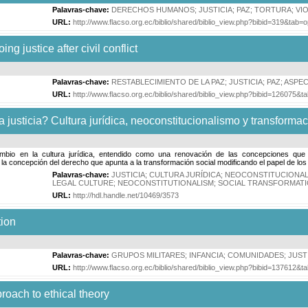
Palavras-chave:
DERECHOS HUMANOS
;
JUSTICIA
;
PAZ
;
TORTURA
;
VI
URL:
http://www.flacso.org.ec/biblio/shared/biblio_view.php?bibid=319&tab=
g justice after civil conflict
Palavras-chave:
RESTABLECIMIENTO DE LA PAZ
;
JUSTICIA
;
PAZ
;
ASPEC
URL:
http://www.flacso.org.ec/biblio/shared/biblio_view.php?bibid=126075&
justicia? Cultura jurídica, neoconstitucionalismo y transformac
ambio en la cultura jurídica, entendido como una renovación de las concepciones qu
 la concepción del derecho que apunta a la transformación social modificando el papel de lo
Palavras-chave:
JUSTICIA
;
CULTURA JURÍDICA
;
NEOCONSTITUCIONA
LEGAL CULTURE
;
NEOCONSTITUTIONALISM
;
SOCIAL TRANSFORMAT
URL:
http://hdl.handle.net/10469/3573
tion
Palavras-chave:
GRUPOS MILITARES
;
INFANCIA
;
COMUNIDADES
;
JUST
URL:
http://www.flacso.org.ec/biblio/shared/biblio_view.php?bibid=137612&
roach to ethical theory