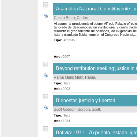
Asamblea Nacional Constituyente : un 
Castro Riera, Carlos
.
Al asumir la presidencia el doctor Alfredo Palacio ofre
tal grado de descomposición institucional y conflictivi
discurrir el gran torrente de pasiones, de exigencias d
habría tramitado fluidamente en el Congreso Nacional,...
Tipo:
Artículo
Ano:
2007
Beyond retribution seeking justice in
Rama Mani
;
Mani, Rama
.
Tipo:
Text
Ano:
2002
Bienestar, justicia y libertad
Scott Gordon
;
Gordon, Scott
.
Tipo:
Text
Ano:
1984
Bolivia: 1971 - 76 pueblo, estado, igl