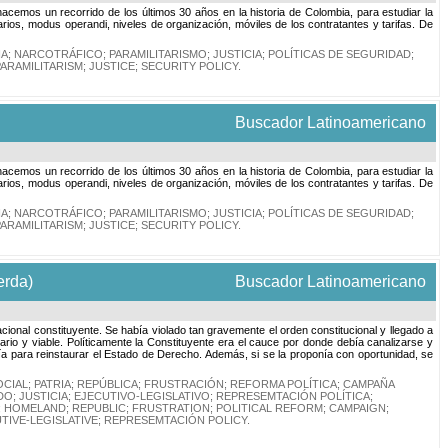
o hacemos un recorrido de los últimos 30 años en la historia de Colombia, para estudiar la
arios, modus operandi, niveles de organización, móviles de los contratantes y tarifas. De
IA
;
NARCOTRÁFICO
;
PARAMILITARISMO
;
JUSTICIA
;
POLÍTICAS DE SEGURIDAD
;
PARAMILITARISM
;
JUSTICE
;
SECURITY POLICY
.
Buscador Latinoamericano
o hacemos un recorrido de los últimos 30 años en la historia de Colombia, para estudiar la
arios, modus operandi, niveles de organización, móviles de los contratantes y tarifas. De
IA
;
NARCOTRÁFICO
;
PARAMILITARISMO
;
JUSTICIA
;
POLÍTICAS DE SEGURIDAD
;
PARAMILITARISM
;
JUSTICE
;
SECURITY POLICY
.
erda)
Buscador Latinoamericano
acional constituyente. Se había violado tan gravemente el orden constitucional y llegado a
sario y viable. Políticamente la Constituyente era el cauce por donde debía canalizarse y
 vía para reinstaurar el Estado de Derecho. Además, si se la proponía con oportunidad, se
CIAL
;
PATRIA
;
REPÚBLICA
;
FRUSTRACIÓN
;
REFORMA POLÍTICA
;
CAMPAÑA
DO
;
JUSTICIA
;
EJECUTIVO-LEGISLATIVO
;
REPRESEMTACIÓN POLÍTICA
;
;
HOMELAND
;
REPUBLIC
;
FRUSTRATION
;
POLITICAL REFORM
;
CAMPAIGN
;
TIVE-LEGISLATIVE
;
REPRESEMTACIÓN POLICY
.