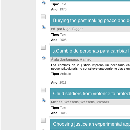
Tipo:
Text
Ano:
1976
Burying the past making peace and doin
ed. por Nigel Biggar
.
Tipo:
Text
Ano:
2003
¿Cambio de personas para cambiar la 
Ávila Santamaría, Ramiro
.
Los cambios en la justicia implican un necesario c
neoconstitucionalismo constituye una corriente clave en
Tipo:
Artículo
Ano:
2011
Child soldiers from violence to protec
Michael Wessells
;
Wessells, Michael
.
Tipo:
Text
Ano:
2006
Choosing justice an experimental app