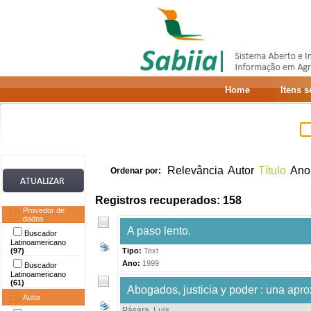
Home
Itens 
Relevância
Autor
Título
Ano
Ordenar por:
Registros recuperados: 158
Provedor de
dados
A paso lento.
Buscador
Latinoamericano
(97)
Tipo:
Text
Ano:
1999
Buscador
Latinoamericano
(61)
Abogados, justicia y poder : una apr
Autor
Pásara, Luis
.