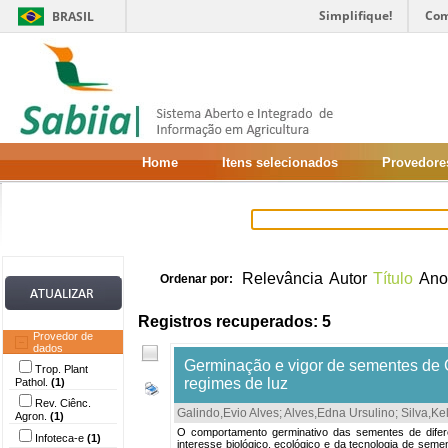
Simplifique!
Com
BRASIL
Home
Itens selecionados
Provedore
Relevância
Autor
Título
Ano
Ordenar por:
Registros recuperados: 5
Provedor de
dados
Germinação e vigor de sementes de C
Trop. Plant
regimes de luz
Pathol.
(1)
Rev. Ciênc.
Galindo,Evio Alves
;
Alves,Edna Ursulino
;
Silva,Ke
Agron.
(1)
O comportamento germinativo das sementes de difer
Infoteca-e
(1)
interesse biológico, ecológico e da tecnologia de se