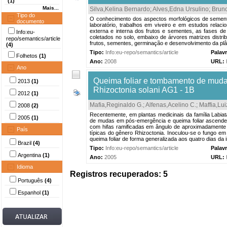
(1)
Mais...
Silva,Kelina Bernardo
;
Alves,Edna Ursulino
;
Bruno
Tipo do
O conhecimento dos aspectos morfológicos de sement
documento
laboratório, trabalhos em viveiro e em estudos relaci
externa e interna dos frutos e sementes, as fases de 
Info:eu-
coletados no solo, embaixo de árvores matrizes distri
repo/semantics/article
frutos, sementes, germinação e desenvolvimento da plâ
(4)
Tipo:
Info:eu-repo/semantics/article
Palav
Folhetos
(1)
Ano:
2008
URL:
Ano
Queima foliar e tombamento de muda
2013
(1)
Rhizoctonia solani AG1 - 1B
2012
(1)
Mafia,Reginaldo G.
;
Alfenas,Acelino C.
;
Maffia,Lui
2008
(2)
Recentemente, em plantas medicinais da família Labiata
2005
(1)
de mudas em pós-emergência e queima foliar ascenden
com hifas ramificadas em ângulo de aproximadamente 90
País
típicas do gênero Rhizoctonia. Inoculou-se o fungo em
queima foliar de forma generalizada aos quatro dias da 
Brazil
(4)
Tipo:
Info:eu-repo/semantics/article
Palav
Argentina
(1)
Ano:
2005
URL:
Idioma
Registros recuperados: 5
Português
(4)
Espanhol
(1)