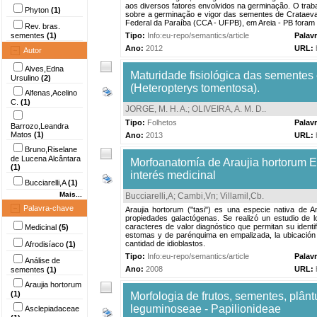
aos diversos fatores envolvidos na germinação. O trabal
Phyton
(1)
sobre a germinação e vigor das sementes de Crataeva 
Federal da Paraíba (CCA - UFPB), em Areia - PB foram a
Rev. bras.
sementes
(1)
Tipo:
Info:eu-repo/semantics/article
Palav
Ano:
2012
URL:
Autor
Alves,Edna
Maturidade fisiológica das sementes
Ursulino
(2)
(Heteropterys tomentosa).
Alfenas,Acelino
C.
(1)
JORGE, M. H. A.
;
OLIVEIRA, A. M. D.
.
Tipo:
Folhetos
Palav
Barrozo,Leandra
Matos
(1)
Ano:
2013
URL:
Bruno,Riselane
de Lucena Alcântara
Morfoanatomía de Araujia hortorum E
(1)
interés medicinal
Bucciarelli,A
(1)
Mais...
Bucciarelli,A
;
Cambi,Vn
;
Villamil,Cb
.
Palavra-chave
Araujia hortorum ("tasi") es una especie nativa de A
propiedades galactógenas. Se realizó un estudio de l
caracteres de valor diagnóstico que permitan su identi
Medicinal
(5)
estomas y de parénquima en empalizada, la ubicación 
cantidad de idioblastos.
Afrodisíaco
(1)
Tipo:
Info:eu-repo/semantics/article
Palav
Análise de
Ano:
2008
URL:
sementes
(1)
Araujia hortorum
(1)
Morfologia de frutos, sementes, plântu
leguminoseae - Papilionideae
Asclepiadaceae