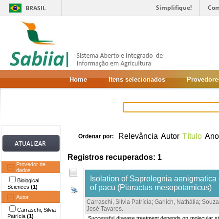
Simplifique!
Com
BRASIL
Home
Itens selecionados
Provedore
Relevância
Autor
Título
Ano
Ordenar por:
Registros recuperados: 1
Provedor de
dados
Isolation of Saprolegnia aenigmatica
Biological
of pacu (Piaractus mesopotamicus)
Sciences
(1)
Autor
Carraschi, Silvia Patrícia
;
Garlich, Nathália
;
Souza
José Tavares
.
Carraschi, Silvia
Patrícia
(1)
Successful disease treatment depends on molecular studi