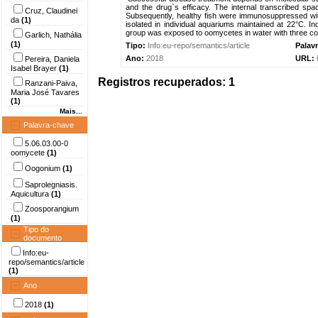
and the drug`s efficacy. The internal transcribed sp
Cruz, Claudinei
Subsequently, healthy fish were immunosuppressed wit
da
(1)
isolated in individual aquariums maintained at 22°C. 
group was exposed to oomycetes in water with three col
Garlich, Nathália
(1)
Tipo:
Info:eu-repo/semantics/article
Palav
Ano:
2018
URL:
Pereira, Daniela
Isabel Brayer
(1)
Registros recuperados: 1
Ranzani-Paiva,
Maria José Tavares
(1)
Mais...
Palavra-chave
5.06.03.00-0
oomycete
(1)
Oogonium
(1)
Saprolegniasis.
Aquicultura
(1)
Zoosporangium
(1)
Tipo do
documento
Info:eu-
repo/semantics/article
(1)
Ano
2018
(1)