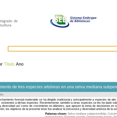
selecionados
Provedores de dados
OAI
Créditos
or
Título
Ano
imiento de tres especies arbóreas en una selva mediana subper
bin
.
chamiento forestal maderable se ha dirigido tradicional y principalmente a especies de alt
s existentes a dichas especies. Recientemente, también a otras especies se les ha dado va
y diversidad así como de crecimiento en diámetro, que apoyen la toma de decisiones en torno
ón, los objetivos de la presente tesis fue analizar la estructura y diversidad arbórea de la s
Palavras-chave:
Selva mediana subperennifolia
;
Crecimi
tropical forest
;
Diameter growth
;
Dendrometer bands
;
St