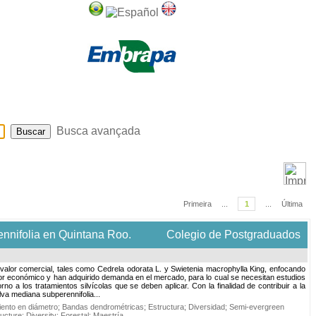
Sobre
Ajuda
Busca avançada
Primeira
...
1
...
Última
ennifolia en Quintana Roo.
Colegio de Postgraduados
o valor comercial, tales como Cedrela odorata L. y Swietenia macrophylla King, enfocando
lor económico y han adquirido demanda en el mercado, para lo cual se necesitan estudios
 a los tratamientos silvícolas que se deben aplicar. Con la finalidad de contribuir a la
elva mediana subperennifolia...
ento en diámetro
;
Bandas dendrométricas
;
Estructura
;
Diversidad
;
Semi-evergreen
ructure
;
Diversity
;
Forestal
;
Maestría
.