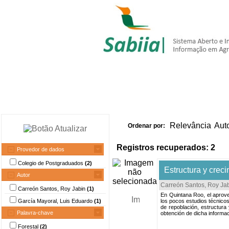
Home
Itens 
Relevância
Aut
Ordenar por:
Registros recuperados: 2
Provedor de dados
Colegio de Postgraduados
(2)
Estructura y crec
Autor
Carreón Santos, Roy Ja
Carreón Santos, Roy Jabin
(1)
En Quintana Roo, el aprove
García Mayoral, Luis Eduardo
(1)
los pocos estudios técnico
de repoblación, estructura 
Palavra-chave
obtención de dicha informaci
Forestal
(2)