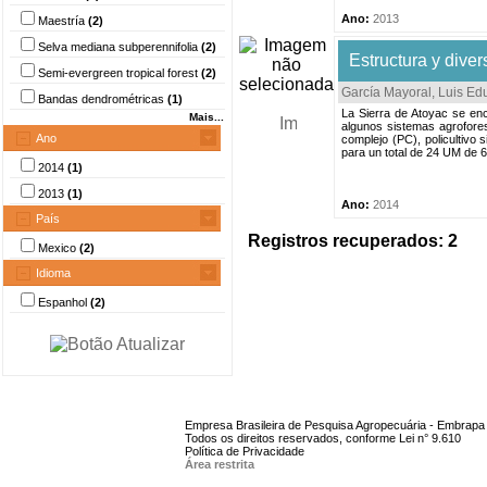
Ano:
2013
Maestría
(2)
Selva mediana subperennifolia
(2)
Estructura y dive
Semi-evergreen tropical forest
(2)
García Mayoral, Luis Ed
Bandas dendrométricas
(1)
La Sierra de Atoyac se enc
Mais...
algunos sistemas agrofores
Ano
complejo (PC), policultivo
para un total de 24 UM de 6
2014
(1)
2013
(1)
Ano:
2014
País
Registros recuperados: 2
Mexico
(2)
Idioma
Espanhol
(2)
Empresa Brasileira de Pesquisa Agropecuária - Embrapa
Todos os direitos reservados, conforme Lei n° 9.610
Política de Privacidade
Área restrita