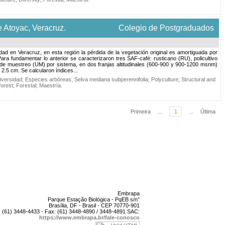
e Atoyac, Veracruz.
Colegio de Postgraduados
dad en Veracruz, en esta región la pérdida de la vegetación original es amortiguada por
 fundamentar lo anterior se caracterizaron tres SAF-café: rusticano (RU), policultivo
s de muestreo (UM) por sistema, en dos franjas altitudinales (600-900 y 900-1200 msnm)
2.5 cm. Se calcularon índices...
diversidad
;
Especies arbóreas
;
Selva mediana subperennifolia
;
Polyculture
;
Structural and
forest
;
Forestal
;
Maestría
.
Primeira
...
1
...
Última
Embrapa
Parque Estação Biológica - PqEB s/n°
Brasília, DF - Brasil - CEP 70770-901
 (61) 3448-4433 - Fax: (61) 3448-4890 / 3448-4891 SAC:
https://www.embrapa.br/fale-conosco