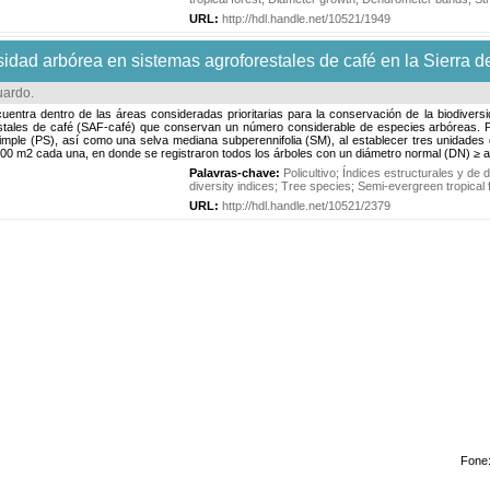
URL:
http://hdl.handle.net/10521/1949
rsidad arbórea en sistemas agroforestales de café en la Sierra d
uardo
.
uentra dentro de las áreas consideradas prioritarias para la conservación de la biodiversi
tales de café (SAF-café) que conservan un número considerable de especies arbóreas. Para
 simple (PS), así como una selva mediana subperennifolia (SM), al establecer tres unidade
00 m2 cada una, en donde se registraron todos los árboles con un diámetro normal (DN) ≥ a 
Palavras-chave:
Policultivo
;
Índices estructurales y de 
diversity indices
;
Tree species
;
Semi-evergreen tropical 
URL:
http://hdl.handle.net/10521/2379
Fone: