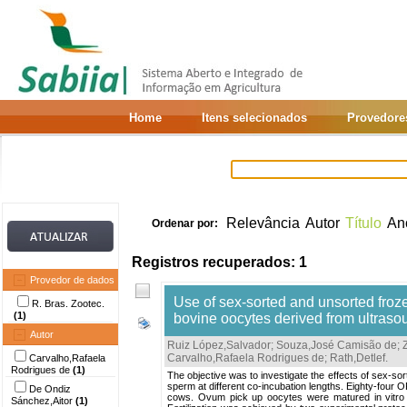
Home
Itens selecionados
Provedore
Relevância
Autor
Título
An
Ordenar por:
Registros recuperados: 1
Provedor de dados
Use of sex-sorted and unsorted frozen
R. Bras. Zootec.
(1)
bovine oocytes derived from ultraso
Autor
Ruiz López,Salvador
;
Souza,José Camisão de
;
Carvalho,Rafaela Rodrigues de
;
Rath,Detlef
.
Carvalho,Rafaela
Rodrigues de
(1)
The objective was to investigate the effects of sex-sort
sperm at different co-incubation lengths. Eighty-four 
De Ondiz
cows. Ovum pick up oocytes were matured in vitro f
Sánchez,Aitor
(1)