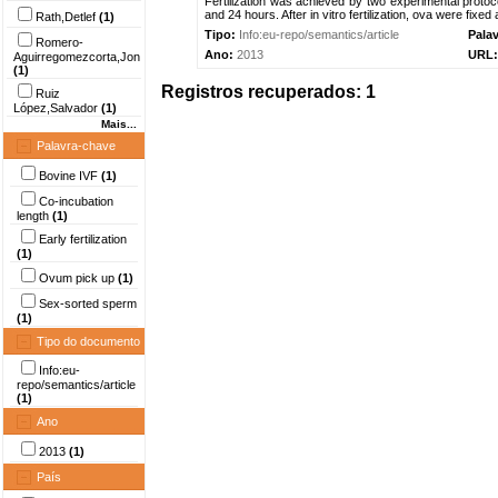
Fertilization was achieved by two experimental protoc
and 24 hours. After in vitro fertilization, ova were fixed 
Rath,Detlef
(1)
Tipo:
Info:eu-repo/semantics/article
Pala
Romero-
Ano:
2013
URL
Aguirregomezcorta,Jon
(1)
Registros recuperados: 1
Ruiz
López,Salvador
(1)
Mais...
Palavra-chave
Bovine IVF
(1)
Co-incubation
length
(1)
Early fertilization
(1)
Ovum pick up
(1)
Sex-sorted sperm
(1)
Tipo do documento
Info:eu-
repo/semantics/article
(1)
Ano
2013
(1)
País