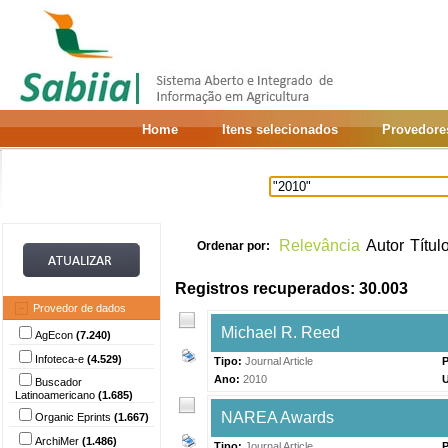
Home
Itens selecionados
Provedore
Relevância
Autor
Títul
Ordenar por:
Registros recuperados: 30.003
Provedor de dados
Michael R. Reed
AgEcon
(7.240)
Infoteca-e
(4.529)
Tipo:
Journal Article
P
Ano:
2010
Buscador
Latinoamericano
(1.685)
NAREA Awards
Organic Eprints
(1.667)
ArchiMer
(1.486)
Tipo:
Journal Article
P