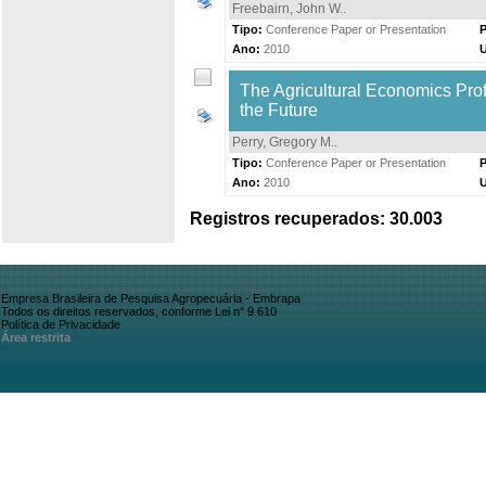
Freebairn, John W.
.
Tipo:
Conference Paper or Presentation
P
Ano:
2010
The Agricultural Economics Profe
the Future
Perry, Gregory M.
.
Tipo:
Conference Paper or Presentation
P
Ano:
2010
Registros recuperados: 30.003
Empresa Brasileira de Pesquisa Agropecuária - Embrapa
Todos os direitos reservados, conforme Lei n° 9.610
Política de Privacidade
Área restrita