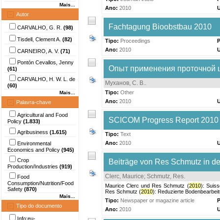
Mais...
Ano:
2010
Autor
Fachtagung Bioobstbau 2010
CARVALHO, G. R.
(98)
Tisdell, Clement A.
(82)
Tipo:
Proceedings
P
Ano:
2010
CARNEIRO, A. V.
(71)
Pontón Cevallos, Jenny
Опыт применения проточной
(61)
CARVALHO, H. W. L. de
Муханов, С. В.
.
(60)
Tipo:
Other
Mais...
Ano:
2010
Palavra-chave
Agricultural and Food
SCICOM Progress Report 2010
Policy
(1.833)
Agribusiness
(1.615)
Tipo:
Text
Ano:
2010
Environmental
Economics and Policy
(945)
Crop
Beiträge von Res Schmutz in d
Production/Industries
(919)
Clerc, Maurice
;
Schmutz, Res
.
Food
Consumption/Nutrition/Food
Maurice Clerc und Res Schmutz (
2010
): Suis
Safety
(870)
Res Schmutz (
2010
): Reduzierte Bodenbearbeit
Mais...
Tipo:
Newspaper or magazine article
P
Tipo do documento
Ano:
2010
Info:eu-