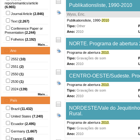
repo/semantics/article
Publikationsliste, 1990-2010
(6.965)
Journal Article
(2.846)
Wyss, Eric
.
Publikationsliste, 1990-
2010
Text
(2.267)
Tipo:
Other
P
Conference Paper or
Ano:
2010
Presentation
(2.244)
Folhetos
(2.192)
NORTE. Programa de abertura 
Mais...
Ano
Programa de abertura
2010
.
Tipo:
Gravações de som
P
2552
(10)
Ano:
2010
2551
(2)
2550
(1)
CENTRO-OESTE/Sudeste. Progra
2530
(1)
Programa de abertura
2010
.
2024
(139)
Tipo:
Gravações de som
P
Mais...
Ano:
2010
País
NORDESTE/Vale do Jequitinhon
Brazil
(11.432)
Rural.
United States
(7.240)
Programa de abertura
2010
.
Ecuador
(2.495)
Tipo:
Gravações de som
P
Germany
(1.667)
Ano:
2010
France
(1.486)