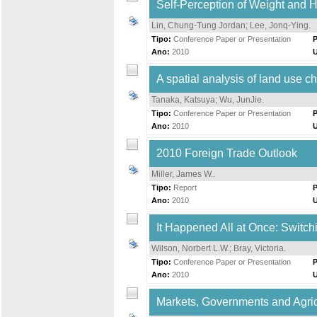
Self-Perception of Weight and H
Lin, Chung-Tung Jordan
;
Lee, Jonq-Ying
.
Tipo:
Conference Paper or Presentation
P
Ano:
2010
A spatial analysis of land use 
Tanaka, Katsuya
;
Wu, JunJie
.
Tipo:
Conference Paper or Presentation
P
Ano:
2010
2010 Foreign Trade Outlook
Miller, James W.
.
Tipo:
Report
P
Ano:
2010
It Happened All at Once: Switc
Wilson, Norbert L.W.
;
Bray, Victoria
.
Tipo:
Conference Paper or Presentation
P
Ano:
2010
Markets, Governments and Agric