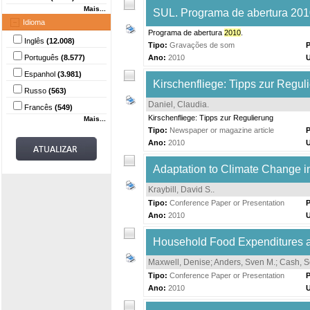
Mais...
SUL. Programa de abertura 201
Idioma
Programa de abertura
2010
.
Inglês
(12.008)
Tipo:
Gravações de som
P
Português
(8.577)
Ano:
2010
Espanhol
(3.981)
Kirschenfliege: Tipps zur Regul
Russo
(563)
Daniel, Claudia
.
Francês
(549)
Kirschenfliege: Tipps zur Regulierung
Mais...
Tipo:
Newspaper or magazine article
P
Ano:
2010
Adaptation to Climate Change i
Kraybill, David S.
.
Tipo:
Conference Paper or Presentation
P
Ano:
2010
Household Food Expenditures a
Maxwell, Denise
;
Anders, Sven M.
;
Cash, S
Tipo:
Conference Paper or Presentation
P
Ano:
2010