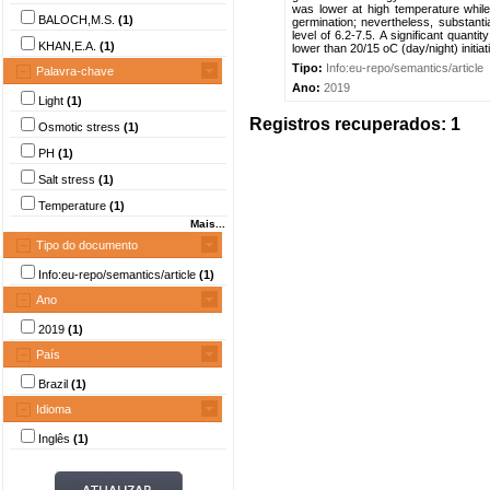
was lower at high temperature while
BALOCH,M.S.
(1)
germination; nevertheless, substant
level of 6.2-7.5. A significant qua
KHAN,E.A.
(1)
lower than 20/15 oC (day/night) initia
Tipo:
Info:eu-repo/semantics/article
Palavra-chave
Ano:
2019
Light
(1)
Registros recuperados: 1
Osmotic stress
(1)
PH
(1)
Salt stress
(1)
Temperature
(1)
Mais...
Tipo do documento
Info:eu-repo/semantics/article
(1)
Ano
2019
(1)
País
Brazil
(1)
Idioma
Inglês
(1)