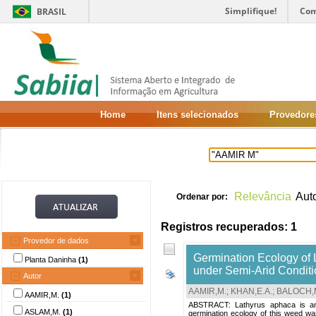
Simplifique!
Com
BRASIL
Home
Itens selecionados
Provedore
Relevância
Aut
Ordenar por:
Registros recuperados: 1
Provedor de dados
Germination Ecology of
Planta Daninha
(1)
under Semi-Arid Conditi
Autor
AAMIR,M.
;
KHAN,E.A.
;
BALOCH,M
AAMIR,M.
(1)
ABSTRACT: Lathyrus aphaca is an a
ASLAM,M.
(1)
germination ecology of this weed wa