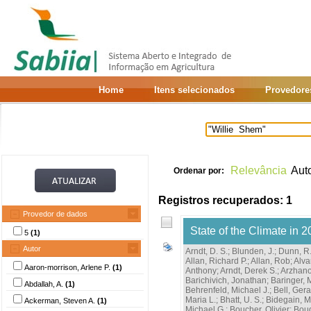
Home
Itens selecionados
Provedore
Relevância
Aut
Ordenar por:
Registros recuperados: 1
Provedor de dados
State of the Climate in 
5
(1)
Autor
Arndt, D. S.
;
Blunden, J.
;
Dunn, R.
Allan, Richard P.
;
Allan, Rob
;
Alva
Aaron-morrison, Arlene P.
(1)
Anthony
;
Arndt, Derek S.
;
Arzhano
Barichivich, Jonathan
;
Baringer, 
Abdallah, A.
(1)
Behrenfeld, Michael J.
;
Bell, Gera
Maria L.
;
Bhatt, U. S.
;
Bidegain, M
Ackerman, Steven A.
(1)
Michael G.
;
Boucher, Olivier
;
Bou