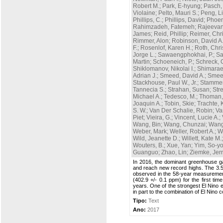
Robert M.
;
Park, E-hyung
;
Pasch,
Violaine
;
Pelto, Mauri S.
;
Peng, L
Phillips, C.
;
Phillips, David
;
Phoen
Rahimzadeh, Fatemeh
;
Rajeeva
James
;
Reid, Phillip
;
Reimer, Chr
Rimmer, Alon
;
Robinson, David A
F.
;
Rosenlof, Karen H.
;
Roth, Chri
Jorge L.
;
Sawaengphokhai, P.
;
Sa
Martin
;
Schoeneich, P.
;
Schreck, Ca
Shiklomanov, Nikolai I.
;
Shimarae
Adrian J.
;
Smeed, David A.
;
Smeets
Stackhouse, Paul W., Jr.
;
Stammer
Tannecia S.
;
Strahan, Susan
;
Stre
Michael A.
;
Tedesco, M.
;
Thoman, 
Joaquin A.
;
Tobin, Skie
;
Trachte, 
S. W.
;
Van Der Schalie, Robin
;
Va
Piet
;
Vieira, G.
;
Vincent, Lucie A.
;
Wang, Bin
;
Wang, Chunzai
;
Wang
Weber, Mark
;
Weller, Robert A.
;
W
Wild, Jeanette D.
;
Willett, Kate M.
Wouters, B.
;
Xue, Yan
;
Yim, So-y
Guanguo
;
Zhao, Lin
;
Ziemke, Jerr
In 2016, the dominant greenhouse ga
and reach new record highs. The 3.5 
observed in the 58-year measurement
(402.9 +/- 0.1 ppm) for the first t
years. One of the strongest El Nino e
in part to the combination of El Nino c
Tipo:
Text
Ano:
2017