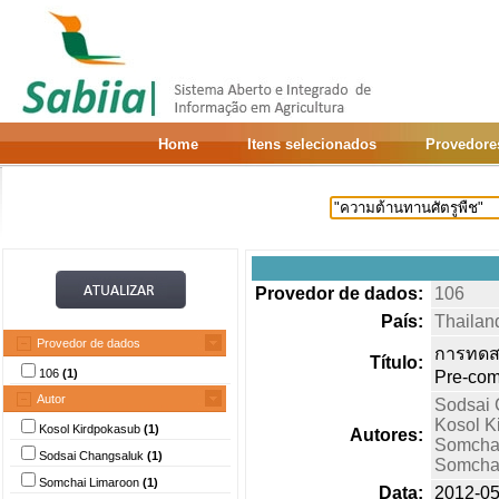
Home
Itens selecionados
Provedore
Provedor de dados:
106
País:
Thailan
Provedor de dados
การทดสอ
Título:
106
(1)
Pre-comm
Autor
Sodsai 
Kosol K
Kosol Kirdpokasub
(1)
Autores:
Somchai
Sodsai Changsaluk
(1)
Somcha
Somchai Limaroon
(1)
Data:
2012-05