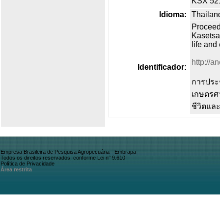
KSX 5211
Idioma:
Thailan
Proceed
Kasetsar
life and
http://a
Identificador:
การประช
เกษตรศา
ชีวิตและ
Empresa Brasileira de Pesquisa Agropecuária - Embrapa
Todos os direitos reservados, conforme Lei n° 9.610
Política de Privacidade
Área restrita