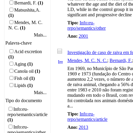
Bernardi, F.
(1)
whatever the age and the diet of th
LD, while in the control group it i
Matsushita,A.
significant and progressive decline 
(1)
Mendes, M. C.
Tipo:
Info:eu-
N. C.
(1)
repo/semantics/other
Mais...
Ano:
2001
Palavra-chave
Acid excretion
Investigação de caso de raiva em f
(1)
Mendes, M. C. N. C.
;
Bernardi, F.
Aging
(1)
Em 1969, no Município de São Paul
Canola oil
(1)
1969 e 1973 (fundação do Centro 
Fish oil
(1)
aumentou 2,2 vezes, o número de a
de raiva animal, chegando a 56% d
Lipids
(1)
entre 1983 e 2010 não foram regist
Mais...
mudando em todo o Brasil, com rest
Tipo do documento
foi controlada nos animais domésti
a...
Info:eu-
Tipo:
Info:eu-
repo/semantics/article
repo/semantics/article
(1)
Info:eu-
Ano:
2013
repo/semantics/other