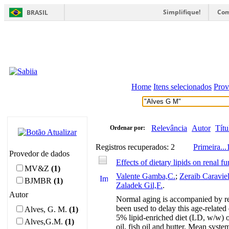
Simplifique!
Com
BRASIL
Home
Itens selecionados
Prov
Relevância
Autor
Títu
Ordenar por:
Registros recuperados: 2
Primeira
...
Provedor de dados
Effects of dietary lipids on renal fu
MV&Z
(1)
Valente Gamba,C.
;
Zeraib Caravie
BJMBR
(1)
Zaladek Gil,F.
.
Autor
Normal aging is accompanied by ren
been used to delay this age-related
Alves, G. M.
(1)
5% lipid-enriched diet (LD, w/w) on
Alves,G.M.
(1)
oil, fish oil and butter. Mean syst