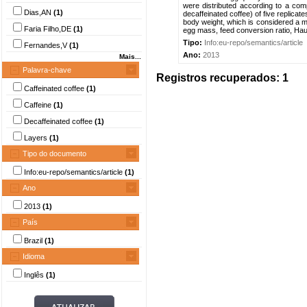
were distributed according to a com
Dias,AN
(1)
decaffeinated coffee) of five replicat
body weight, which is considered a mo
Faria Filho,DE
(1)
egg mass, feed conversion ratio, Haug
Tipo:
Info:eu-repo/semantics/article
Fernandes,V
(1)
Ano:
2013
Mais...
Palavra-chave
Registros recuperados: 1
Caffeinated coffee
(1)
Caffeine
(1)
Decaffeinated coffee
(1)
Layers
(1)
Tipo do documento
Info:eu-repo/semantics/article
(1)
Ano
2013
(1)
País
Brazil
(1)
Idioma
Inglês
(1)