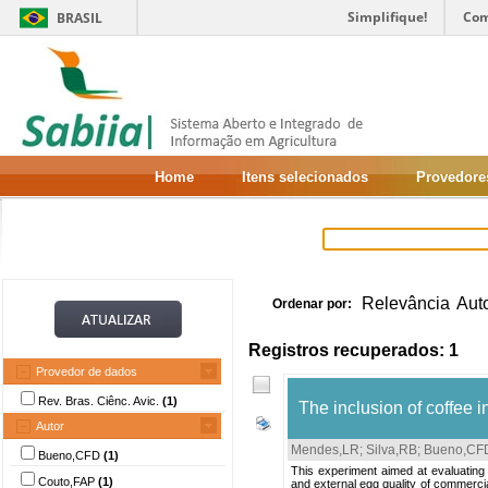
Simplifique!
Com
BRASIL
Home
Itens selecionados
Provedore
Relevância
Aut
Ordenar por:
Registros recuperados: 1
Provedor de dados
Rev. Bras. Ciênc. Avic.
(1)
The inclusion of coffee i
Autor
Mendes,LR
;
Silva,RB
;
Bueno,CF
Bueno,CFD
(1)
This experiment aimed at evaluating t
Couto,FAP
(1)
and external egg quality of commerci