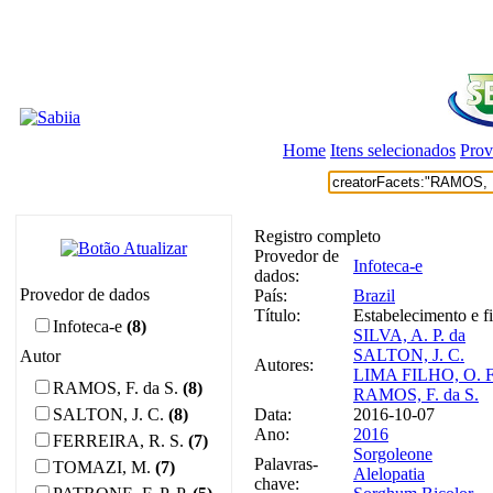
Home
Itens selecionados
Prov
Registro completo
Provedor de
Infoteca-e
dados:
Provedor de dados
País:
Brazil
Título:
Estabelecimento e f
Infoteca-e
(8)
SILVA, A. P. da
SALTON, J. C.
Autor
Autores:
LIMA FILHO, O. F
RAMOS, F. da S.
(8)
RAMOS, F. da S.
SALTON, J. C.
(8)
Data:
2016-10-07
Ano:
2016
FERREIRA, R. S.
(7)
Sorgoleone
Palavras-
TOMAZI, M.
(7)
Alelopatia
chave: