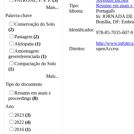
PATRONE, F. P. P.
(5)
Sorghum Bicolor
Tipo:
Resumo em anais e 
Mais...
Idioma:
Português
Palavra-chave
In: JORNADA DE 
Brasília, DF: Embra
Conservação do Solo
(2)
Identificador:
978-85-7035-607-9
Pastagem
(2)
http://www.infoteca
Alelopatia
(1)
Direitos:
openAccess
Amostragem
georreferenciada
(1)
Compactação do Solo
(1)
Mais...
Tipo do documento
Resumo em anais e
proceedings
(8)
Ano
2023
(3)
2022
(4)
2016
(1)