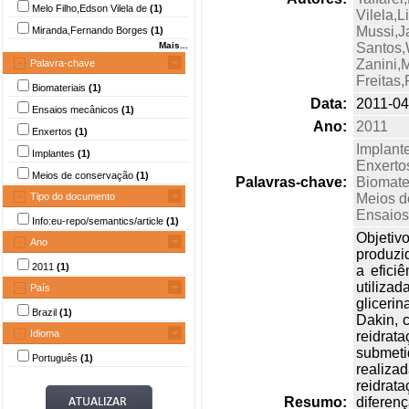
Melo Filho,Edson Vilela de
(1)
Vilela,
Mussi,J
Miranda,Fernando Borges
(1)
Mais...
Santos,
Zanini,
Palavra-chave
Freitas,
Biomateriais
(1)
Data:
2011-04
Ensaios mecânicos
(1)
Ano:
2011
Enxertos
(1)
Implant
Implantes
(1)
Enxerto
Meios de conservação
(1)
Palavras-chave:
Biomate
Tipo do documento
Meios d
Ensaios
Info:eu-repo/semantics/article
(1)
Objetiv
Ano
produzi
2011
(1)
a efici
utiliza
País
gliceri
Brazil
(1)
Dakin, 
Idioma
reidrat
submeti
Português
(1)
realiza
reidrat
Resumo:
diferen