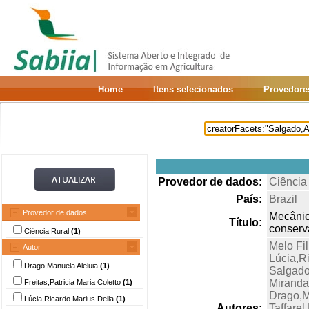
Home
Itens selecionados
Provedore
Provedor de dados:
Ciência
País:
Brazil
Provedor de dados
Mecânic
Título:
conserv
Ciência Rural
(1)
Melo Fi
Autor
Lúcia,R
Drago,Manuela Aleluia
(1)
Salgado
Miranda
Freitas,Patricia Maria Coletto
(1)
Drago,M
Lúcia,Ricardo Marius Della
(1)
Autores:
Taffare