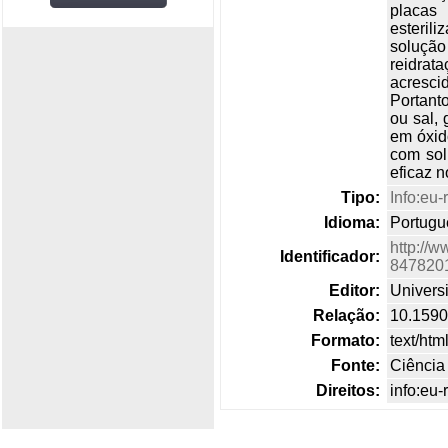
placas
esteril
solução
reidrat
acresc
Portant
ou sal,
em óxid
com sol
eficaz n
Tipo:
Info:eu-
Idioma:
Portugu
http://w
Identificador:
847820
Editor:
Univers
Relação:
10.159
Formato:
text/htm
Fonte:
Ciência
Direitos:
info:eu