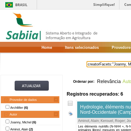
Simplifique!
Com
BRASIL
Home
Itens selecionados
Provedore
Relevância
Aut
Ordenar por:
Registros recuperados: 6
Provedor de dados
Hydrologie, éléments nut
ArchiMer
(6)
Nord-Occidentale (Cam
Autor
Aminot, Alain
;
Kerouel, Roger
;
Jo
Joanny, Michel
(6)
Les éléments nutritifs (N-NH4 +, N
Aminot, Alain
(2)
primaires libres) mesures en septem