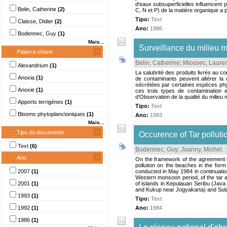
d'eaux subsuperficielles influencent 
Belin, Catherine
(2)
C, N et P) de la matière organique a 
Tipo:
Text
Claisse, Didier
(2)
Ano:
1986
Bodennec, Guy
(1)
Mais...
Surveillance du milieu m
Palavra-chave
Belin, Catherine
;
Miossec, Laure
Alexandrium
(1)
La salubrité des produits livrés au c
Anoxia
(1)
de contaminants peuvent altérer la 
sécrétées par certaines espèces phyt
Anoxie
(1)
ces trois types de contamination 
d'Observation de la qualité du mili
Apports terrigènes
(1)
Tipo:
Text
Blooms phytoplanctoniques
(1)
Ano:
1993
Mais...
Tipo do documento
Occurence of Tar polluti
Text
(6)
Bodennec, Guy
;
Joanny, Michel
.
Ano
On the framework of the agreement
pollution on the beaches in the fo
2007
(1)
conducted in May 1984 in continuation
Western monsoon period, of the tar a
2001
(1)
of islands in Kepulauan Seribu (Java
and Kukup near Jogyakarta) and Sul
1993
(1)
Tipo:
Text
1992
(1)
Ano:
1984
1986
(1)