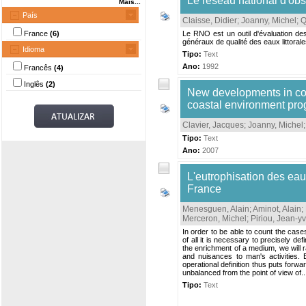
Le réseau national d'obs
Mais...
País
Claisse, Didier
;
Joanny, Michel
;
Q
France
(6)
Le RNO est un outil d'évaluation de
généraux de qualité des eaux littorale
Idioma
Tipo:
Text
Ano:
1992
Francês
(4)
Inglês
(2)
New developments in coa
coastal environment pr
Clavier, Jacques
;
Joanny, Michel
Tipo:
Text
Ano:
2007
L'eutrophisation des eau
France
Menesguen, Alain
;
Aminot, Alain
;
Merceron, Michel
;
Piriou, Jean-y
In order to be able to count the cas
of all it is necessary to precisely def
the enrichment of a medium, we will r
and nuisances to man's activities. 
operational definition thus puts for
unbalanced from the point of view of..
Tipo:
Text