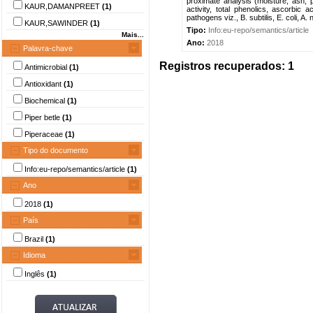
proximate analysis (moisture, ash, p
KAUR,DAMANPREET
(1)
activity, total phenolics, ascorbic a
pathogens viz., B. subtilis, E. coli, A. 
KAUR,SAWINDER
(1)
Tipo:
Info:eu-repo/semantics/article
Mais...
Ano:
2018
Palavra-chave
Registros recuperados: 1
Antimicrobial
(1)
Antioxidant
(1)
Biochemical
(1)
Piper betle
(1)
Piperaceae
(1)
Tipo do documento
Info:eu-repo/semantics/article
(1)
Ano
2018
(1)
País
Brazil
(1)
Idioma
Inglês
(1)