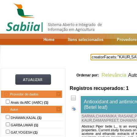
Home
Itens selecionados
Provedore
Relevância
Aut
Ordenar por:
Registros recuperados: 1
Provedor de dados
Antioxidant and antimicro
Anais da ABC (AABC)
(1)
(Betel leaf)
Autor
SARMA,CHAYANIKA
;
RASANE,
DHAWAN,KAJAL
(1)
KAUR,DAMANPREET
;
DHAWAN,
GARBA,UMAR
(1)
Abstract Piper betle L., is an eve
properties. Current study focuses on e
GAT,YOGESH
(1)
acetone and ethanolic extracts of